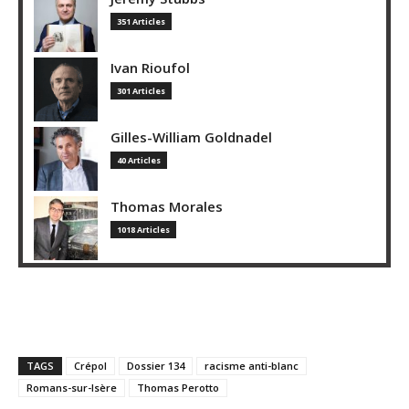
351 Articles
Ivan Rioufol
301 Articles
Gilles-William Goldnadel
40 Articles
Thomas Morales
1018 Articles
TAGS
Crépol
Dossier 134
racisme anti-blanc
Romans-sur-Isère
Thomas Perotto