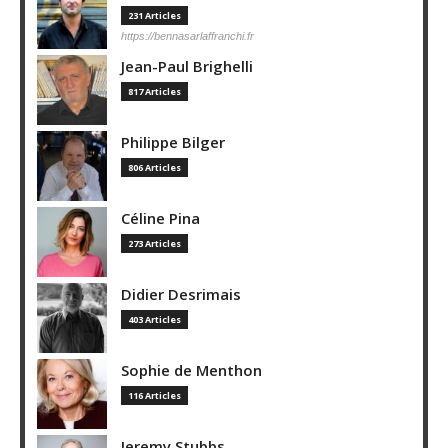
231 Articles
https://bennasarlaffranchi.fr
Jean-Paul Brighelli
817 Articles
Philippe Bilger
806 Articles
Céline Pina
273 Articles
Didier Desrimais
403 Articles
Sophie de Menthon
116 Articles
Jeremy Stubbs