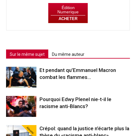
Édition
Numerique
ACHETER
Sur le même sujet
Du même auteur
Et pendant qu’Emmanuel Macron
combat les flammes…
Pourquoi Edwy Plenel nie-t-il le
racisme anti-Blancs?
Abonné
Crépol: quand la justice n’écarte plus la
thèse du «racisme anti-blanc»