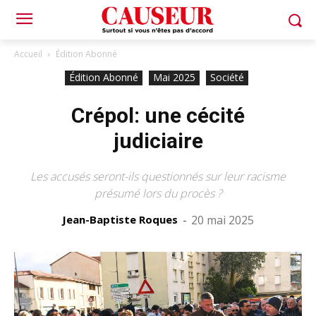
Accueil
Édition Abonné
Édition Abonné
Mai 2025
Société
Crépol: une cécité
judiciaire
Les accusés seront-ils questionnés sur leur racisme
présumé lors du procès ?
Jean-Baptiste Roques
-
20 mai 2025