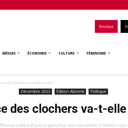
Boutique
S
MÉDIAS
ÉCONOMIE
CULTURE
FÉMINISME
nce des clochers va-t-elle tonner ?
Décembre 2023
Édition Abonné
Politique
e des clochers va-t-elle
Thomas a été tué parce que pour ses meurtriers, il n’était « rien 