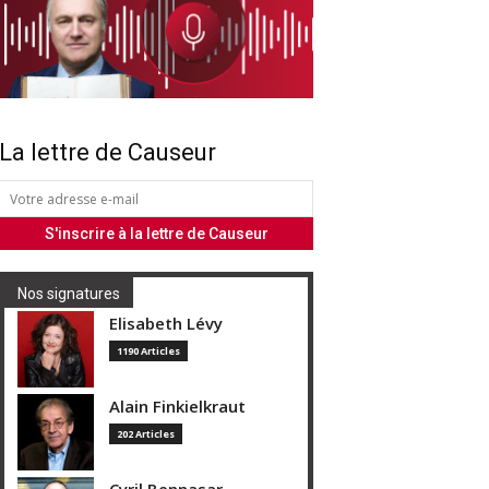
La lettre de Causeur
Nos signatures
Elisabeth Lévy
1190 Articles
Alain Finkielkraut
202 Articles