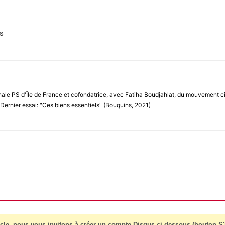
ns
ale PS d'Île de France et cofondatrice, avec Fatiha Boudjahlat, du mouvement ci
Dernier essai: "Ces biens essentiels" (Bouquins, 2021)
cle, nous vous invitons à créer un compte Disqus ci-dessous (bouton S'i