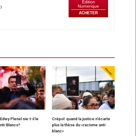
Édition
Numerique
23
ACHETER
Abonné
Edwy Plenel nie-t-il le
Crépol: quand la justice n’écarte
nti-Blancs?
plus la thèse du «racisme anti-
blanc»