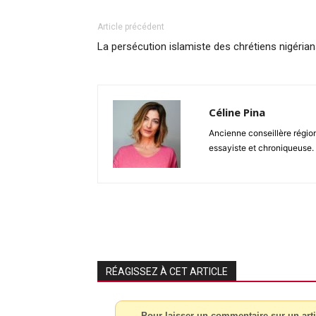
Article précédent
La persécution islamiste des chrétiens nigéria
Céline Pina
Ancienne conseillère région
essayiste et chroniqueuse. 
RÉAGISSEZ À CET ARTICLE
Pour laisser un commentaire sur un arti