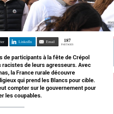
Marc
22 n
187
ter
LinkedIn
Email
PARTAGES
e participants à la fête de Crépol
s racistes de leurs agresseurs. Avec
mas, la France rurale découvre
gieux qui prend les Blancs pour cible.
eut compter sur le gouvernement pour
r les coupables.