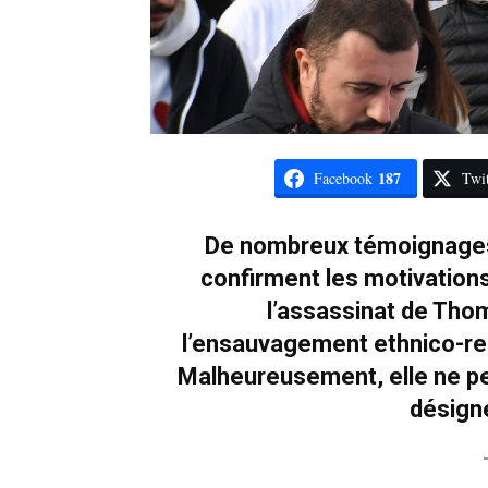
187
Facebook
Twit
De nombreux témoignages d
confirment les motivation
l’assassinat de Tho
l’ensauvagement ethnico-reli
Malheureusement, elle ne p
désigne