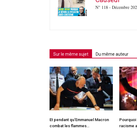
N° 118 - Décembre 20
Sur le même sujet
Du même auteur
Et pendant qu’Emmanuel Macron
Pourquoi 
combat les flammes…
racisme a