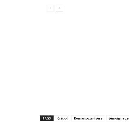
TAGS
Crépol
Romans-sur-Isère
témoignage