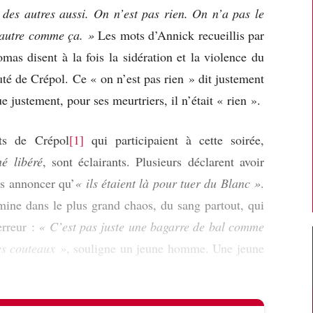
 des autres aussi. On n’est pas rien. On n’a pas le
’autre comme ça. »
Les mots d’Annick recueillis par
 disent à la fois la sidération et la violence du
té de Crépol. Ce « on n’est pas rien » dit justement
e justement, pour ses meurtriers, il n’était « rien ».
ts de Crépol
[1]
qui participaient à cette soirée,
é libéré
, sont éclairants. Plusieurs déclarent avoir
s annoncer qu’
« ils étaient là pour tuer du Blanc »
.
rmine dans le plus grand chaos, du sang partout, qui
terreur :
« C’est pas juste une bagarre de bal comme
les couteaux »
, souligne un jeune homme. Une jeune