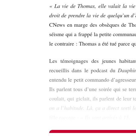
«
La vie de Thomas, elle valait la vie
droit de prendre la vie de quelqu’un d
CNews en marge des obsèques de Thomas
séisme qui a frappé la petite communau
le contraire : Thomas a été tué parce qu
Les témoignages des jeunes habitan
recueillis dans le podcast du
Dauphin
entendu le petit commando d’agresseur
Ils parlent tous d’une soirée qui se te
coulait, qui giclait, ils parlent de leur 
on a l’habitude. Là, ça a direct sorti 
fille raconte :
« Ils sont arrivés à 15,