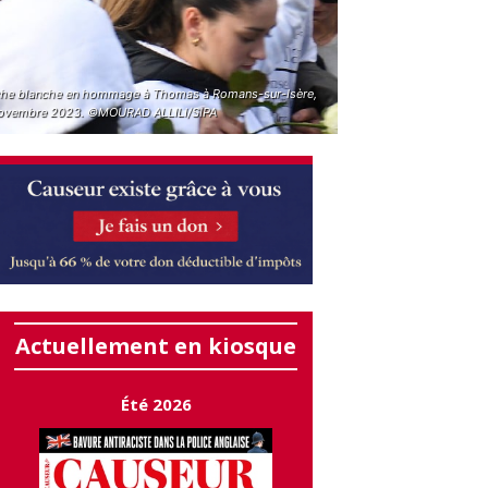
he blanche en hommage à Thomas à Romans-sur-Isère,
ovembre 2023. ©MOURAD ALLILI/SIPA
Actuellement en kiosque
Été 2026