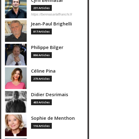
Cyril Bennasar
231 Articles
https://bennasarlaffranchi.fr
Jean-Paul Brighelli
817 Articles
Philippe Bilger
806 Articles
Céline Pina
273 Articles
Didier Desrimais
403 Articles
Sophie de Menthon
116 Articles