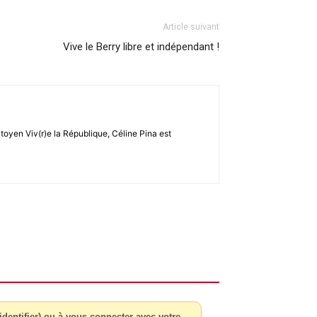
Article suivant
Vive le Berry libre et indépendant !
toyen Viv(r)e la République, Céline Pina est
dentifier) ou à vous connecter avec votre