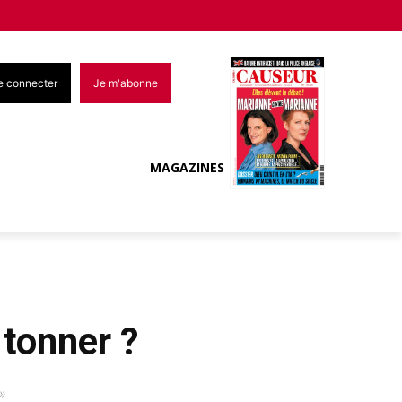
e connecter
Je m'abonne
MAGAZINES
 tonner ?
»