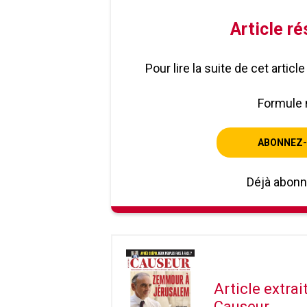
Article r
Pour lire la suite de cet artic
Formule 
ABONNEZ-
Déjà abon
Article extra
Causeur