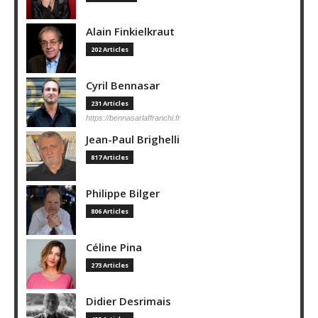
Alain Finkielkraut
202 Articles
Cyril Bennasar
231 Articles
https://bennasarlaffranchi.fr
Jean-Paul Brighelli
817 Articles
Philippe Bilger
806 Articles
Céline Pina
273 Articles
Didier Desrimais