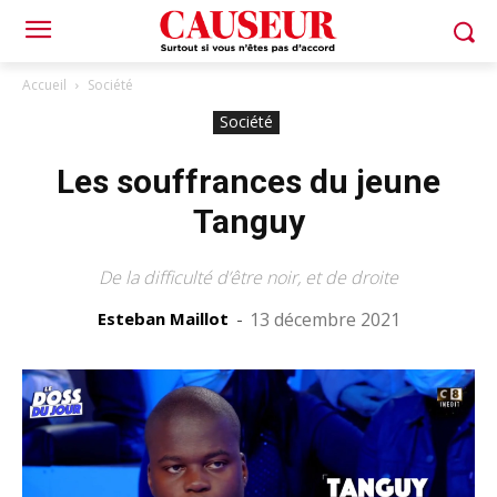
Accueil
Société
Société
Les souffrances du jeune
Tanguy
De la difficulté d’être noir, et de droite
Esteban Maillot
-
13 décembre 2021