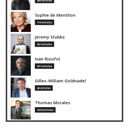
403 Articles
Sophie de Menthon
116 Articles
Jeremy Stubbs
351 Articles
Ivan Rioufol
301 Articles
Gilles-William Goldnadel
40 Articles
Thomas Morales
1018 Articles