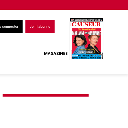
e connecter
Je m'abonne
MAGAZINES