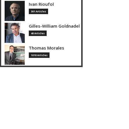
Ivan Rioufol
301 Articles
Gilles-William Goldnadel
40 Articles
Thomas Morales
1018 Articles