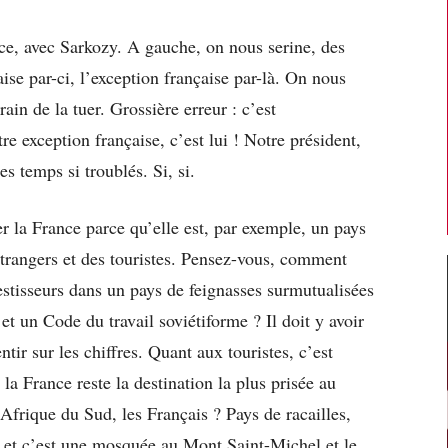
ce, avec Sarkozy. A gauche, on nous serine, des
aise par-ci, l’exception française par-là. On nous
rain de la tuer. Grossière erreur : c’est
e exception française, c’est lui ! Notre président,
s temps si troublés. Si, si.
er la France parce qu’elle est, par exemple, un pays
 étrangers et des touristes. Pensez-vous, comment
vestisseurs dans un pays de feignasses surmutualisées
t un Code du travail soviétiforme ? Il doit y avoir
ir sur les chiffres. Quant aux touristes, c’est
 la France reste la destination la plus prisée au
Afrique du Sud, les Français ? Pays de racailles,
s et c’est une mosquée au Mont Saint-Michel et le