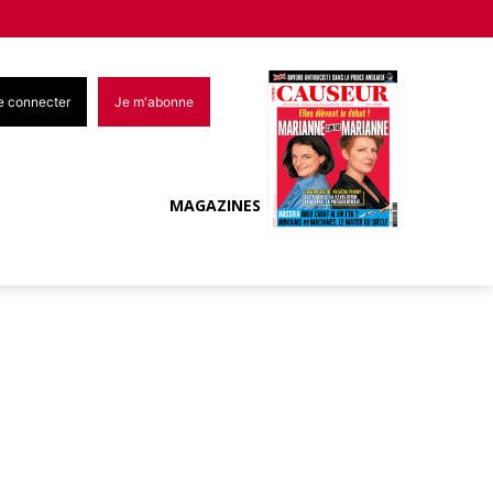
e connecter
Je m'abonne
MAGAZINES