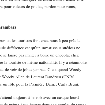
re pour voleurs de poules, pardon pour roms,
carambars
urs et les touristes font chez nous à peu près la
e différence est qu’un investisseur suédois ne
e se laisse pas inviter à boire un chocolat chez
e la touriste de même nationalité. Il y a néanmoins
rmet de voir de jolies jambes. C’est quand Woody
llent Woody Allen de Laurent Dandrieu (CNRS
c un rôle pour la Première Dame, Carla Bruni.
s’attend toujours à le voir avec un casque lourd
tout de même deux heures dans son emploi du temps