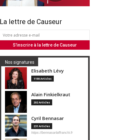
La lettre de Causeur
Nos signatures
Elisabeth Lévy
1190 Articles
Alain Finkielkraut
202 Articles
Cyril Bennasar
231 Articles
https://bennasarlaffranchi.fr