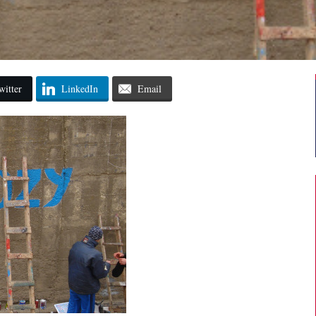
witter
LinkedIn
Email