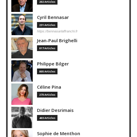
202 Articles
Cyril Bennasar
231 Articles
https://bennasarlaffranchi.fr
Jean-Paul Brighelli
817 Articles
Philippe Bilger
805 Articles
Céline Pina
273 Articles
Didier Desrimais
403 Articles
Sophie de Menthon