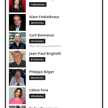
1190 Articles
Alain Finkielkraut
202 Articles
Cyril Bennasar
231 Articles
https://bennasarlaffranchi.fr
Jean-Paul Brighelli
817 Articles
Philippe Bilger
805 Articles
Céline Pina
273 Articles