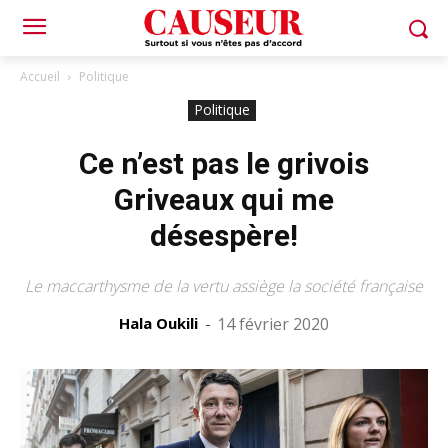
Accueil
Politique
Politique
Ce n’est pas le grivois
Griveaux qui me
désespère!
Le maccarthysme de la vertu assiège la société française
Hala Oukili
-
14 février 2020