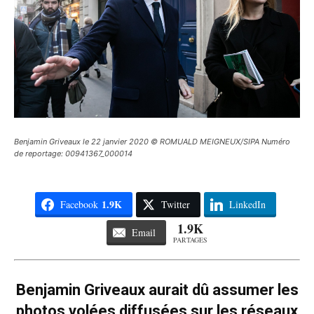
Benjamin Griveaux le 22 janvier 2020 © ROMUALD MEIGNEUX/SIPA Numéro
de reportage: 00941367_000014
1.9K
Facebook
Twitter
LinkedIn
1.9K
Email
PARTAGES
Benjamin Griveaux aurait dû assumer les
photos volées diffusées sur les réseaux