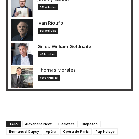
351 Articles
Ivan Rioufol
301 Articles
Gilles-William Goldnadel
40 Articles
Thomas Morales
1018 Articles
TAGS
Alexandre Neef
Blackface
Diapason
Emmanuel Dupuy
opéra
Opéra de Paris
Pap Ndiaye