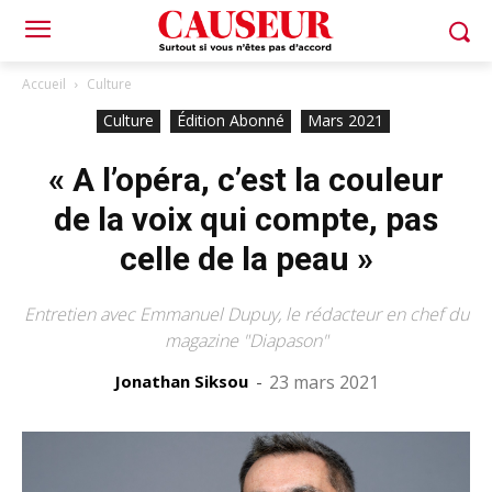
Accueil
Culture
Culture
Édition Abonné
Mars 2021
« A l’opéra, c’est la couleur
de la voix qui compte, pas
celle de la peau »
Entretien avec Emmanuel Dupuy, le rédacteur en chef du
magazine "Diapason"
Jonathan Siksou
-
23 mars 2021