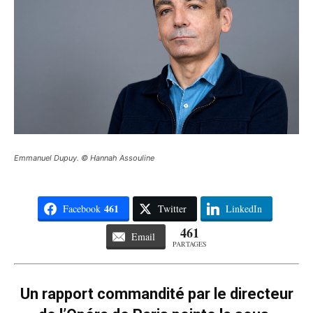
Emmanuel Dupuy. © Hannah Assouline
461
Facebook
Twitter
LinkedIn
461
Email
PARTAGES
Un rapport commandité par le directeur