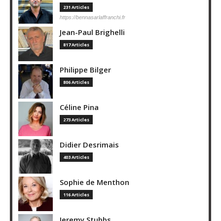
231 Articles
https://bennasarlaffranchi.fr
Jean-Paul Brighelli
817 Articles
Philippe Bilger
806 Articles
Céline Pina
273 Articles
Didier Desrimais
403 Articles
Sophie de Menthon
116 Articles
Jeremy Stubbs