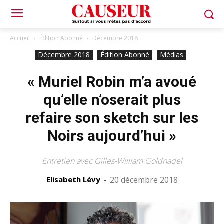
Accueil
Édition Abonné
Décembre 2018
Décembre 2018
Édition Abonné
Médias
« Muriel Robin m’a avoué
qu’elle n’oserait plus
refaire son sketch sur les
Noirs aujourd’hui »
Entretien avec Gilles-William Goldnadel
Elisabeth Lévy
-
20 décembre 2018