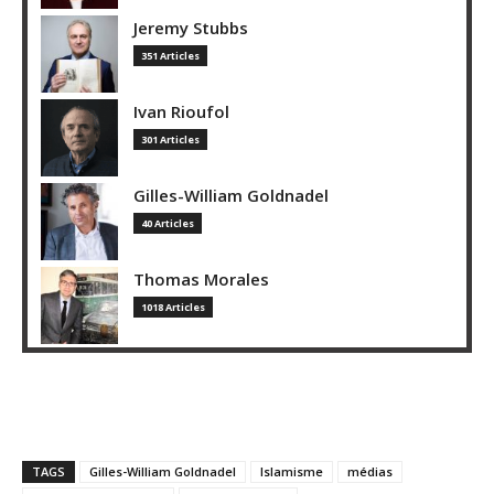
Jeremy Stubbs
351 Articles
Ivan Rioufol
301 Articles
Gilles-William Goldnadel
40 Articles
Thomas Morales
1018 Articles
TAGS
Gilles-William Goldnadel
Islamisme
médias