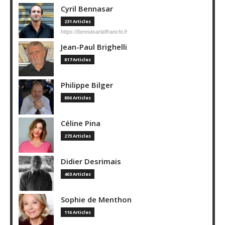
Cyril Bennasar
231 Articles
https://bennasarlaffranchi.fr
Jean-Paul Brighelli
817 Articles
Philippe Bilger
806 Articles
Céline Pina
273 Articles
Didier Desrimais
403 Articles
Sophie de Menthon
116 Articles