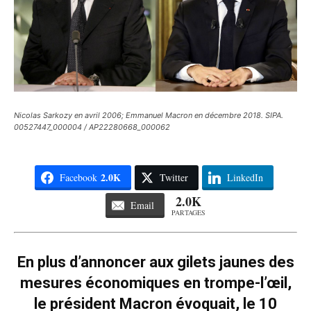
Nicolas Sarkozy en avril 2006; Emmanuel Macron en décembre 2018. SIPA.
00527447_000004 / AP22280668_000062
2.0K
Facebook
Twitter
LinkedIn
2.0K
Email
PARTAGES
En plus d’annoncer aux gilets jaunes des
mesures économiques en trompe-l’œil,
le président Macron évoquait, le 10