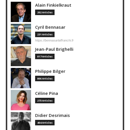
Alain Finkielkraut
202 Articles
Cyril Bennasar
231 Articles
https://bennasarlaffranchi.fr
Jean-Paul Brighelli
817 Articles
Philippe Bilger
806 Articles
Céline Pina
273 Articles
Didier Desrimais
404 Articles