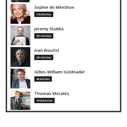
Sophie de Menthon
116 Articles
Jeremy Stubbs
351 Articles
Ivan Rioufol
301 Articles
Gilles-William Goldnadel
40 Articles
Thomas Morales
1018 Articles