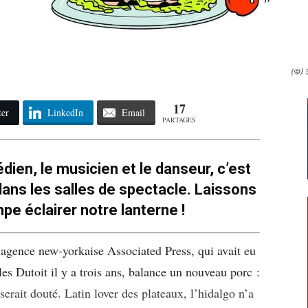
(©) S
17
ter
LinkedIn
Email
PARTAGES
édien, le musicien et le danseur, c’est
dans les salles de spectacle.
Laissons
pe éclairer notre lanterne !
 l’agence new-yorkaise Associated Press, qui avait eu
es Dutoit il y a trois ans, balance un nouveau porc :
erait douté. Latin lover des plateaux, l’hidalgo n’a