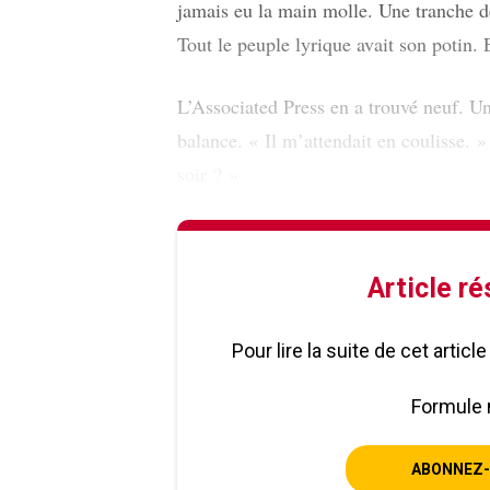
jamais eu la main molle. Une tranche de
Tout le peuple lyrique avait son potin. 
L’Associated Press en a trouvé neuf. Un
balance. « Il m’attendait en coulisse. »
soir ? »
Article r
Pour lire la suite de cet artic
Formule 
ABONNEZ-