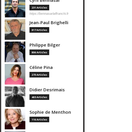
Cyril Bennasar
231 Articles
https://bennasarlaffranchi.fr
Jean-Paul Brighelli
817 Articles
Philippe Bilger
806 Articles
Céline Pina
273 Articles
Didier Desrimais
403 Articles
Sophie de Menthon
116 Articles