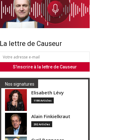
La lettre de Causeur
Nos signatures
Elisabeth Lévy
1190 Articles
Alain Finkielkraut
202 Articles