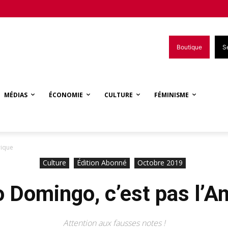
Boutique
S
MÉDIAS
ÉCONOMIE
CULTURE
FÉMINISME
rique
Culture
Édition Abonné
Octobre 2019
o Domingo, c’est pas l’A
Attention aux fausses notes !