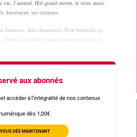
 vie, l’animal. Œil grand ouvert, le reste aussi.
Et, forcément, ses victimes.
e danseuse, huit chanteuses. Pour balancer, ça
 « Patricia, tu dois vraiment rentrer chez toi ce
éservé aux abonnés
le et accéder à l'intégralité de nos contenus
numérique dès 1,00€
VOUS DÈS MAINTENANT