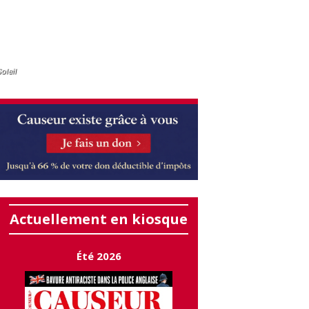
oleil
Actuellement en kiosque
Été 2026