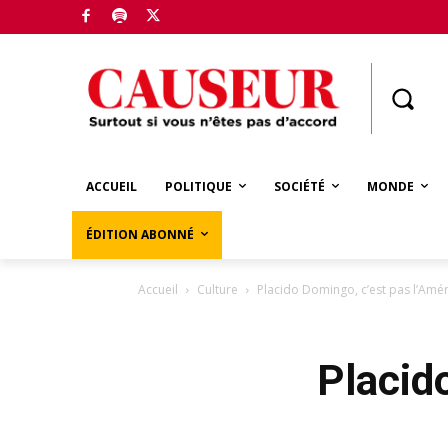
Boutique
ACCUEIL
POLITIQUE
SOCIÉTÉ
MONDE
ÉDITION ABONNÉ
Accueil
Culture
Placido Domingo, c’est pas l’Amé
Placid