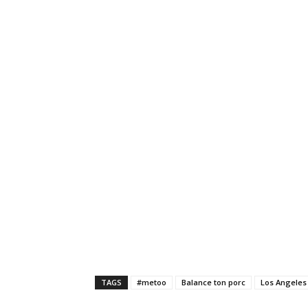
TAGS
#metoo
Balance ton porc
Los Angeles