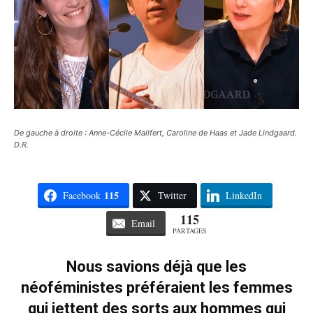
De gauche à droite : Anne-Cécile Mailfert, Caroline de Haas et Jade Lindgaard.
D.R.
115
Facebook
Twitter
LinkedIn
115
Email
PARTAGES
Nous savions déjà que les
néoféministes préféraient les femmes
qui jettent des sorts aux hommes qui