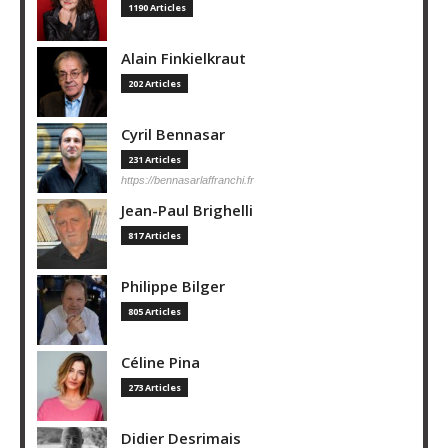
1190 Articles
Alain Finkielkraut
202 Articles
Cyril Bennasar
231 Articles
https://bennasarlaffranchi.fr
Jean-Paul Brighelli
817 Articles
Philippe Bilger
805 Articles
Céline Pina
273 Articles
Didier Desrimais