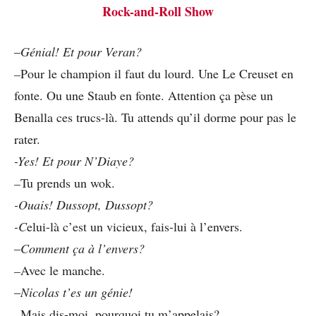
Rock-and-Roll Show
–
Génial! Et pour Veran?
–
Pour le champion il faut du lourd. Une Le Creuset en
fonte. Ou une Staub en fonte. Attention ça pèse un
Benalla ces trucs-là. Tu attends qu’il dorme pour pas le
rater.
-Yes! Et pour N’Diaye?
–
Tu prends un wok.
-Ouais! Dussopt, Dussopt?
-C
elui-là c’est un vicieux, fais-lui à l’envers.
–
Comment ça à l’envers?
–
Avec le manche.
–
Nicolas t’es un génie!
–
Mais dis-moi, pourquoi tu m’appelais?