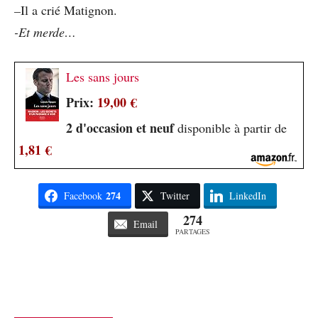
–
Il a crié Matignon.
-Et merde…
Les sans jours
Prix:
19,00 €
2 d'occasion et neuf
disponible à partir de
1,81 €
274
Facebook
Twitter
LinkedIn
274
Email
PARTAGES