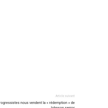
Article suivant
gressistes nous vendent la « rédemption » de
Johnson senior