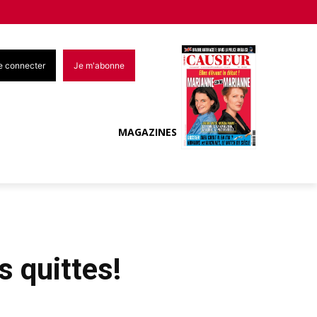
e connecter
Je m'abonne
MAGAZINES
s quittes!