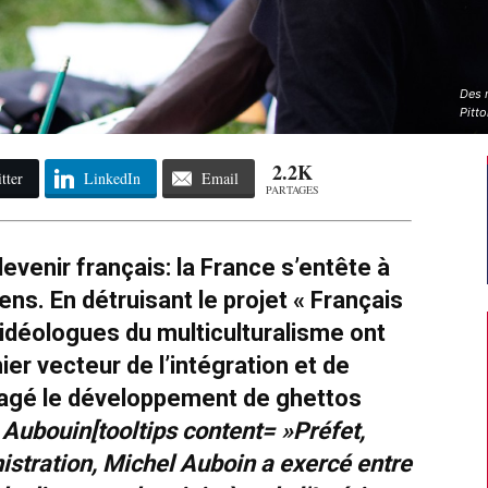
Des 
Pitto
2.2K
tter
LinkedIn
Email
PARTAGES
devenir français: la France s’entête à
ens. En détruisant le projet « Français
s idéologues du multiculturalisme ont
ier vecteur de l’intégration et de
uragé le développement de ghettos
 Aubouin[tooltips content= »Préfet,
istration, Michel Auboin a exercé entre