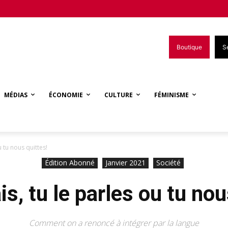
Boutique
S
MÉDIAS
ÉCONOMIE
CULTURE
FÉMINISME
u tu nous quittes!
Édition Abonné
Janvier 2021
Société
is, tu le parles ou tu nou
Comment on a renoncé à intégrer par la langue