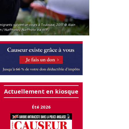
migrants suivent un cours à Toulouse, 2017 © Alain
n / NurPhoto / NurPhoto via AFP.
Actuellement en kiosque
Été 2026