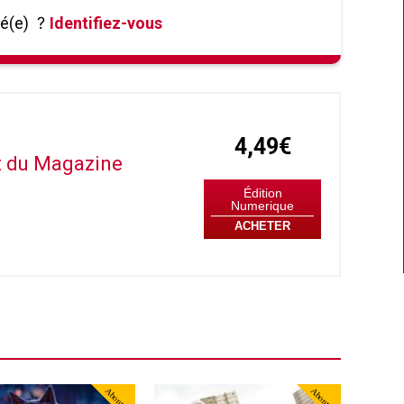
né(e)
?
Identifiez-vous
4,49€
it du Magazine
Édition
Numerique
ACHETER
Abonné
Abonné