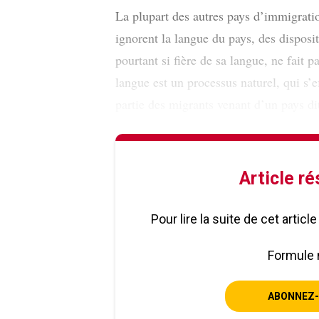
La plupart des autres pays d’immigrati
ignorent la langue du pays, des disposi
pourtant si fière de sa langue, ne fait p
langue est un processus naturel, qui s’
partie des migrants venant d’un pays di
Article r
Pour lire la suite de cet artic
Formule 
ABONNEZ-