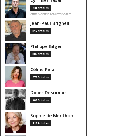
Cyril Bennasar
231 Articles
https://bennasarlaffranchi.fr
Jean-Paul Brighelli
817 Articles
Philippe Bilger
806 Articles
Céline Pina
273 Articles
Didier Desrimais
403 Articles
Sophie de Menthon
116 Articles