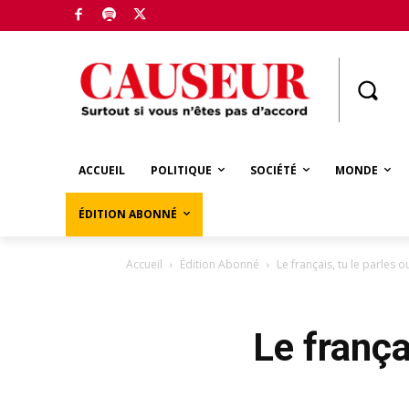
Boutique
ACCUEIL
POLITIQUE
SOCIÉTÉ
MONDE
ÉDITION ABONNÉ
Accueil
Édition Abonné
Le français, tu le parles o
Le frança