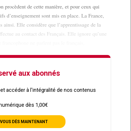
on procèdent de cette manière, et pour ceux qui
tifs d’enseignement sont mis en place. La France,
as ainsi. Elle considère que l’apprentissage de la
effectue au contact des Français. Elle ignore qu’une
t francophone ne parlent pas le français,
éservé aux abonnés
le et accéder à l'intégralité de nos contenus
numérique dès 1,00€
VOUS DÈS MAINTENANT