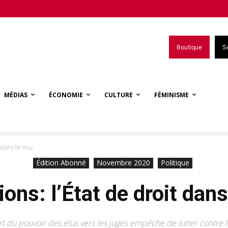
Boutique
S
MÉDIAS
ÉCONOMIE
CULTURE
FÉMINISME
t dans le mur
Édition Abonné
Novembre 2020
Politique
ons: l’État de droit dan
rt du pouvoir des élus vers les juges empêche de lutter contre 