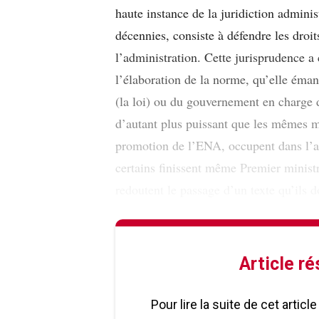
haute instance de la juridiction adminis
décennies, consiste à défendre les droi
l’administration. Cette jurisprudence a 
l’élaboration de la norme, qu’elle éman
(la loi) ou du gouvernement en charge d
d’autant plus puissant que les mêmes m
promotion de l’ENA, occupent dans l’ad
certains finissent même Premier ministr
redoutent le passage d’un texte qu’ils 
Article r
Pour lire la suite de cet artic