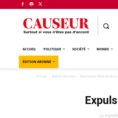
Boutique
ACCUEIL
POLITIQUE
SOCIÉTÉ
MONDE
ÉDITION ABONNÉ
Accueil
Édition Abonné
Expulsions: l’État de droi
Expulsi
Le transfe