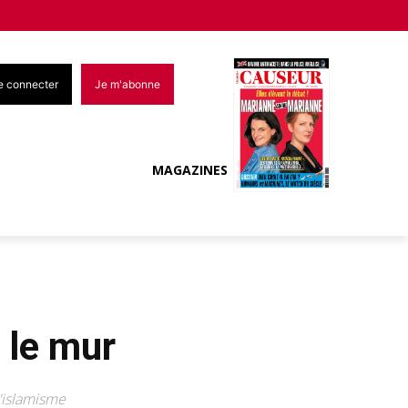
e connecter
Je m'abonne
MAGAZINES
s le mur
l'islamisme