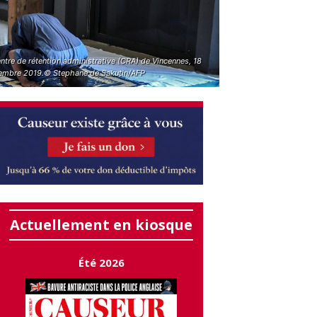
ntre de rétention administrative (CRA) de Vincennes, 18
embre 2019.© Stephane de Sakutin/AFP
Actuellement en kiosque
Été 2026