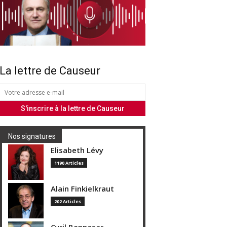
La lettre de Causeur
Nos signatures
Elisabeth Lévy
1190 Articles
Alain Finkielkraut
202 Articles