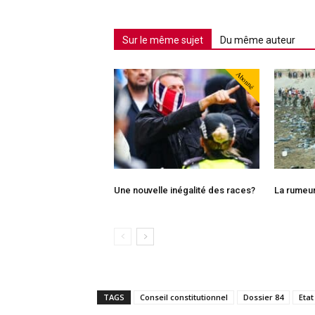
Sur le même sujet
Du même auteur
Abonné
Une nouvelle inégalité des races?
La rumeu
TAGS
Conseil constitutionnel
Dossier 84
Etat