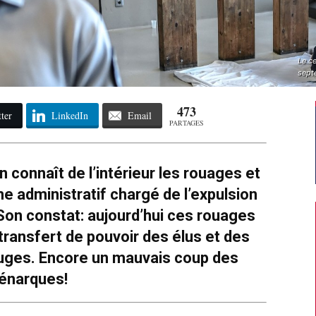
Le ce
sept
473
ter
LinkedIn
Email
PARTAGES
 connaît de l’intérieur les rouages et
 administratif chargé de l’expulsion
on constat: aujourd’hui ces rouages
transfert de pouvoir des élus et des
juges. Encore un mauvais coup des
énarques!