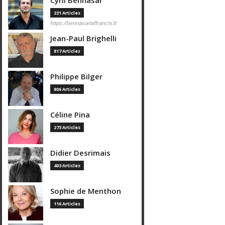
Cyril Bennasar
231 Articles
https://bennasarlaffranchi.fr
Jean-Paul Brighelli
817 Articles
Philippe Bilger
806 Articles
Céline Pina
273 Articles
Didier Desrimais
403 Articles
Sophie de Menthon
116 Articles