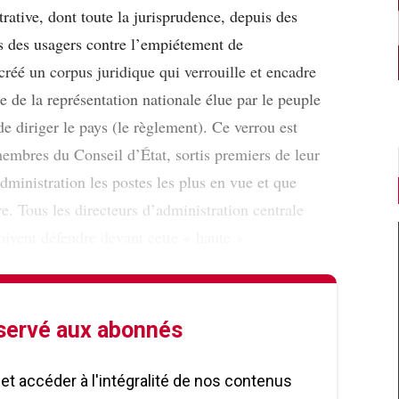
trative, dont toute la jurisprudence, depuis des
ts des usagers contre l’empiétement de
créé un corpus juridique qui verrouille et encadre
e de la représentation nationale élue par le peuple
e diriger le pays (le règlement). Ce verrou est
embres du Conseil d’État, sortis premiers de leur
ministration les postes les plus en vue et que
e. Tous les directeurs d’administration centrale
doivent défendre devant cette « haute »
éservé aux abonnés
le et accéder à l'intégralité de nos contenus