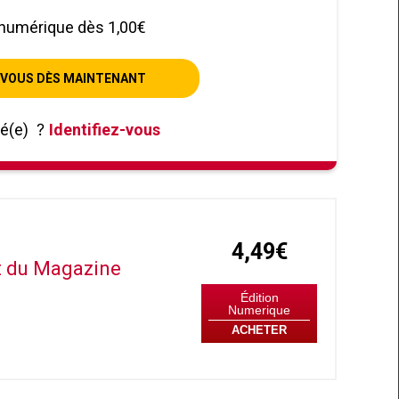
numérique dès 1,00€
VOUS DÈS MAINTENANT
né(e)
?
Identifiez-vous
4,49€
it du Magazine
Édition
Numerique
ACHETER