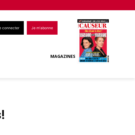
e connecter
Je m'abonne
MAGAZINES
!