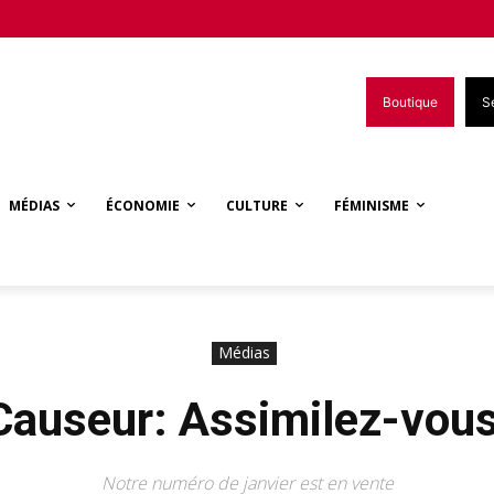
Boutique
S
MÉDIAS
ÉCONOMIE
CULTURE
FÉMINISME
Médias
Causeur: Assimilez-vous
Notre numéro de janvier est en vente