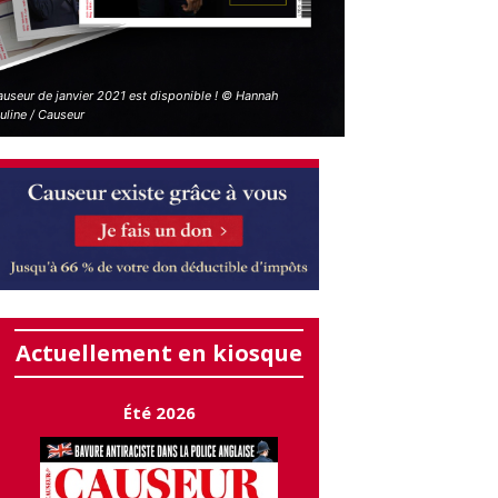
auseur de janvier 2021 est disponible ! © Hannah
uline / Causeur
Actuellement en kiosque
Été 2026