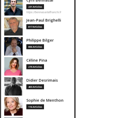
Cyril Bennasar
231 Articles
https://bennasarlaffranchi.fr
Jean-Paul Brighelli
817 Articles
Philippe Bilger
806 Articles
Céline Pina
273 Articles
Didier Desrimais
403 Articles
Sophie de Menthon
116 Articles