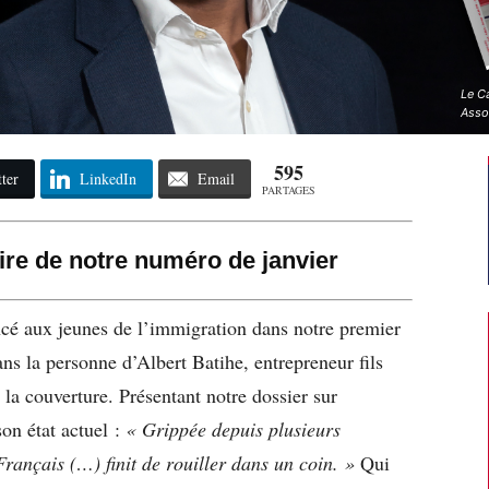
Le C
Asso
595
ter
LinkedIn
Email
PARTAGES
re de notre numéro de janvier
ancé aux jeunes de l’immigration dans notre premier
s la personne d’Albert Batihe, entrepreneur fils
la couverture. Présentant notre dossier sur
son état actuel :
« Grippée depuis plusieurs
rançais (…) finit de rouiller dans un coin. »
Qui