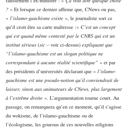
faussement l’ex-ministre : «
Ça veut dire quelque chose
?
» Et lorsque ce dernier affirme que, CNews ou pas,
«
l’islamo-gauchisme existe
», le journaliste sort ce
qu’il croit être sa carte maîtresse :«
C’est un concept
qui est quand même contesté par le CNRS qui est un
institut sérieux
(
sic
– voir ci-dessus)
expliquant que
“l’islamo-gauchisme est un slogan politique ne
correspondant à aucune réalité scientifique”
» et par
des présidents d’universités déclarant que «
l’islamo-
gauchisme est une pseudo-notion qu’il conviendrait de
laisser, sinon aux animateurs de CNews, plus largement
à l’extrême droite
». L’argumentation tourne court. Au
passage, on remarquera qu’en ce moment, qu’il s’agisse
du wokisme, de l’islamo-gauchisme ou de
l’écologisme, les gourous de ces nouvelles religions