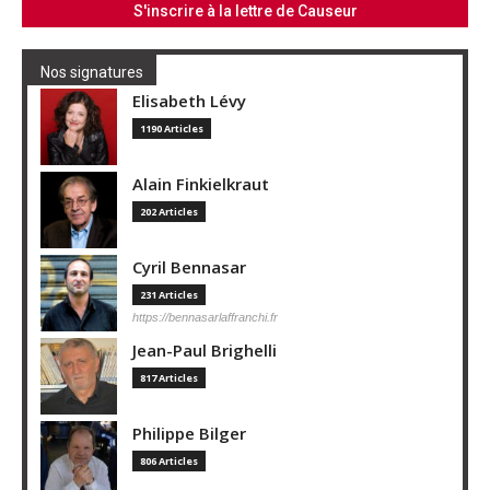
Nos signatures
Elisabeth Lévy
1190 Articles
Alain Finkielkraut
202 Articles
Cyril Bennasar
231 Articles
https://bennasarlaffranchi.fr
Jean-Paul Brighelli
817 Articles
Philippe Bilger
806 Articles