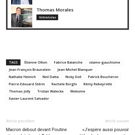
Thomas Morales
1018 Articles
TAGS
Étienne Ollion
Fabrice Balanche
islamo-gauchisme
Jean-François Braunstein
Jean-Michel Blanquer
Nathalie Heinich
Neil Datta
Nicky Doll
Patrick Boucheron
Pierre-Edouard Stérin
Rachele Borghi
Rémy Rebeyrotte
Thomas Jolly
Tristan Waleckx
Wokisme
Xavier-Laurent Salvador
Article précédent
Article suivant
Macron debout devant Poutine
«J’espère aussi pouvoir