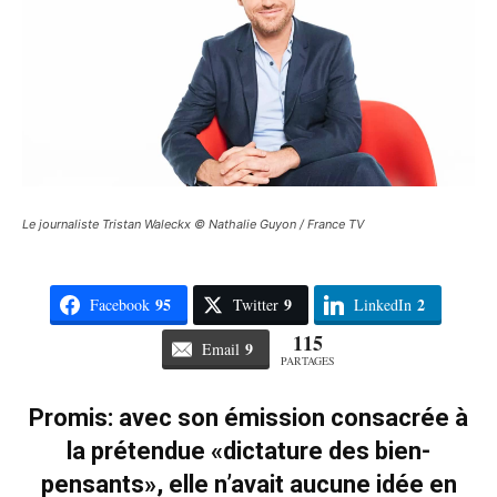
Le journaliste Tristan Waleckx © Nathalie Guyon / France TV
95
9
2
Facebook
Twitter
LinkedIn
115
9
Email
PARTAGES
Promis: avec son émission consacrée à
la prétendue «dictature des bien-
pensants», elle n’avait aucune idée en