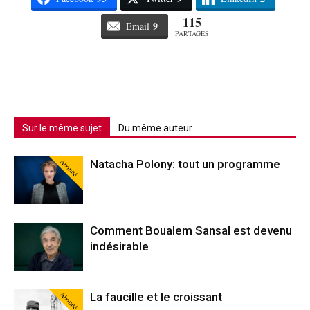
115
9
Email
PARTAGES
Sur le même sujet
Du même auteur
Abonné
Natacha Polony: tout un programme
Comment Boualem Sansal est devenu
indésirable
Abonné
La faucille et le croissant