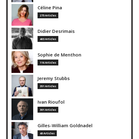
Céline Pina
273 Articles
Didier Desrimais
403 Articles
Sophie de Menthon
116 Articles
Jeremy Stubbs
351 Articles
Ivan Rioufol
301 Articles
Gilles-William Goldnadel
40 Articles