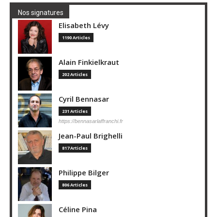
Nos signatures
Elisabeth Lévy
1190 Articles
Alain Finkielkraut
202 Articles
Cyril Bennasar
231 Articles
https://bennasarlaffranchi.fr
Jean-Paul Brighelli
817 Articles
Philippe Bilger
806 Articles
Céline Pina