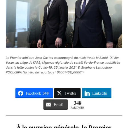
Le Premier ministre Jean Castex accompagné du ministre de la Santé, Olivier
Veran, au siège de l'ARS, (Agence régionale de santé) Ile-de-France, mobilisée
dans la lutte contre la Covid-19. 25 janvier 2021 © Stephane Lemouton-
POOL/SIPA Numéro de reportage : 01001468_000014
348
Facebook
Twitter
LinkedIn
348
Email
PARTAGES
À la surprise générale, le Premier