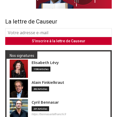
La lettre de Causeur
Nos signatures
Elisabeth Lévy
1190 Articles
Alain Finkielkraut
202 Articles
Cyril Bennasar
231 Articles
https://bennasarlaffranchi.fr