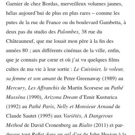
Garnier de chez Bordas, merveilleux volumes jaunes,
hélas aujourd’hui de plus en plus rares – comme les
putes de la rue de France ou du boulevard Gambetta, à
deux pas du studio des
Palombes
, 38 rue du
Châteauneuf, que me louait mon père à la fin des
années 80 ; aux différents cinémas de la ville, enfin,
que je connais par cœur et où j’ai vu quelques films
cultes de ma vie à leur sortie :
Le Cuisinier, le voleur,
sa femme et son amant
de Peter Greenaway (1989) au
Mercury
,
Les Affranchis
de Martin Scorsese au
Pathé
Masséna
(1990),
Arizona Dream
d’Emir Kusturica
(1992) au
Pathé Paris
,
Nelly et Monsieur Arnaud
de
Claude Sautet (1995) aux
Variétés
,
A Dangerous
Method
de David Cronenberg au
Rialto
(2011) et par-
dessus tout
Reflet dans un œil d’or
de John Huston à la