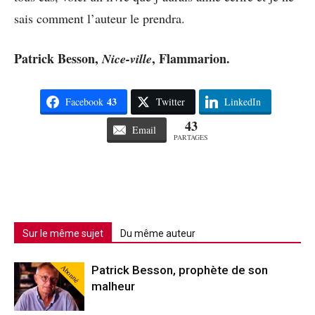
sais comment l’auteur le prendra.
Patrick Besson,
, Flammarion.
Nice-ville
43
Facebook
Twitter
LinkedIn
43
Email
PARTAGES
Sur le même sujet
Du même auteur
Abonné
Patrick Besson, prophète de son
malheur