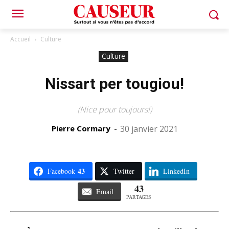
Accueil
Culture
Culture
Nissart per tougiou!
(Nice pour toujours!)
Pierre Cormary
-
30 janvier 2021
43
Facebook
Twitter
LinkedIn
43
Email
PARTAGES