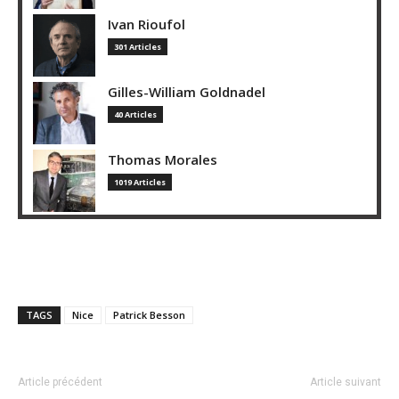
Ivan Rioufol
301 Articles
Gilles-William Goldnadel
40 Articles
Thomas Morales
1019 Articles
TAGS
Nice
Patrick Besson
Article précédent
Article suivant