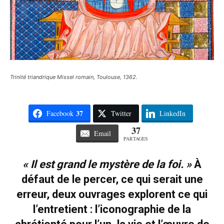
Trinité triandrique Missel romain, Toulouse, 1362.
37
Facebook
Twitter
LinkedIn
37
Email
PARTAGES
« Il est grand le mystère de la foi. »
À
défaut de le percer, ce qui serait une
erreur, deux ouvrages explorent ce qui
l’entretient : l’iconographie de la