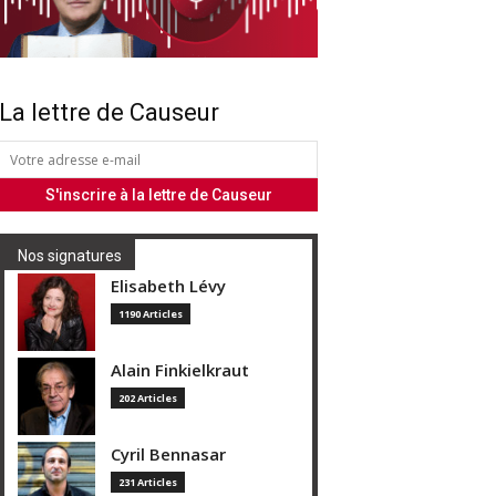
La lettre de Causeur
Nos signatures
Elisabeth Lévy
1190 Articles
Alain Finkielkraut
202 Articles
Cyril Bennasar
231 Articles