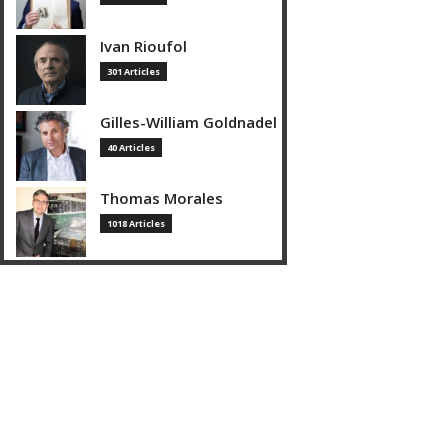
Ivan Rioufol
301 Articles
Gilles-William Goldnadel
40 Articles
Thomas Morales
1018 Articles