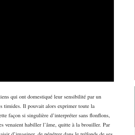
ens qui ont domestiqué leur sensibilité par un
es timides. Il pouvait alors exprimer toute la
te façon si singulière d’interpréter sans flonflons,
 venaient habiller l’âme, quitte à la brouiller. Par
plaisir d’imaginer, de pénétrer dans le tréfonds de ses