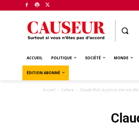
Boutique
ACCUEIL
POLITIQUE
SOCIÉTÉ
MONDE
ÉDITION ABONNÉ
Accueil
Culture
Claude Rich, le prince s’en est allé
Claud