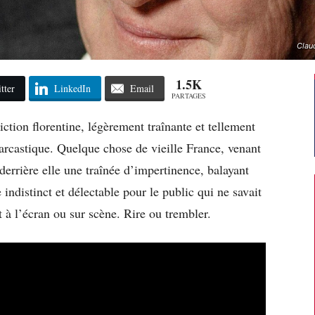
Clau
1.5K
tter
LinkedIn
Email
PARTAGES
tion florentine, légèrement traînante et tellement
sarcastique. Quelque chose de vieille France, venant
derrière elle une traînée d’impertinence, balayant
 indistinct et délectable pour le public qui ne savait
 à l’écran ou sur scène. Rire ou trembler.