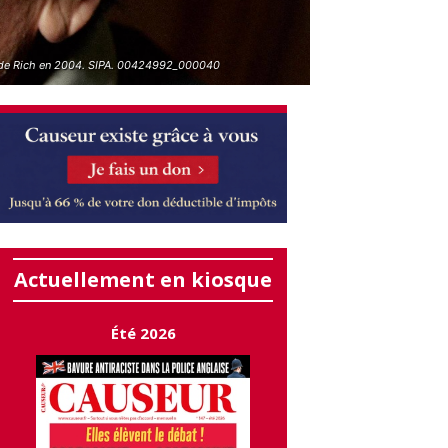
de Rich en 2004. SIPA. 00424992_000040
Actuellement en kiosque
Été 2026