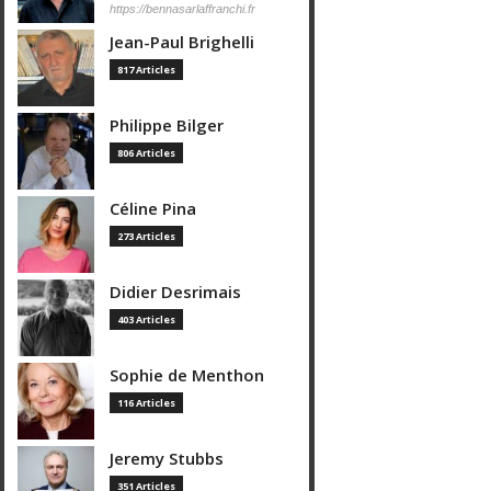
https://bennasarlaffranchi.fr
Jean-Paul Brighelli
817 Articles
Philippe Bilger
806 Articles
Céline Pina
273 Articles
Didier Desrimais
403 Articles
Sophie de Menthon
116 Articles
Jeremy Stubbs
351 Articles