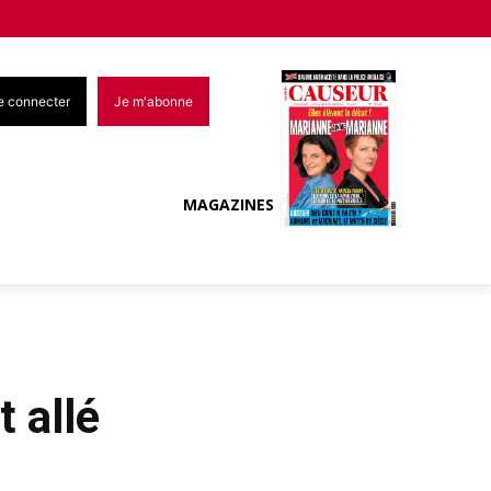
e connecter
Je m'abonne
MAGAZINES
t allé