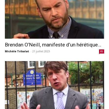
Brendan O’Neill, manifeste d’un hérétique…
Michèle Tribalat
-
21 juillet 2023
85