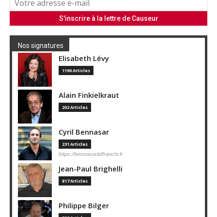
Nos signatures
Elisabeth Lévy
1190 Articles
Alain Finkielkraut
202 Articles
Cyril Bennasar
231 Articles
https://bennasarlaffranchi.fr
Jean-Paul Brighelli
817 Articles
Philippe Bilger