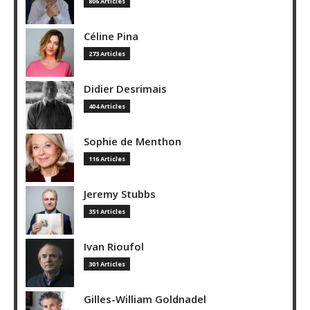
806 Articles
Céline Pina
273 Articles
Didier Desrimais
404 Articles
Sophie de Menthon
116 Articles
Jeremy Stubbs
351 Articles
Ivan Rioufol
301 Articles
Gilles-William Goldnadel