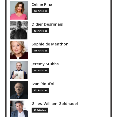
Céline Pina
273 Articles
Didier Desrimais
404 Articles
Sophie de Menthon
116 Articles
Jeremy Stubbs
351 Articles
Ivan Rioufol
301 Articles
Gilles-William Goldnadel
40 Articles