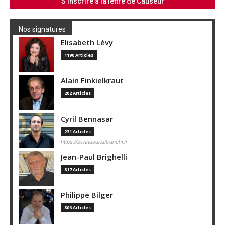
Nos signatures
Elisabeth Lévy
1190 Articles
Alain Finkielkraut
202 Articles
Cyril Bennasar
231 Articles
https://bennasarlaffranchi.fr
Jean-Paul Brighelli
817 Articles
Philippe Bilger
806 Articles