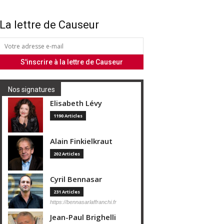
La lettre de Causeur
Nos signatures
Elisabeth Lévy
1190 Articles
Alain Finkielkraut
202 Articles
Cyril Bennasar
231 Articles
https://bennasarlaffranchi.fr
Jean-Paul Brighelli