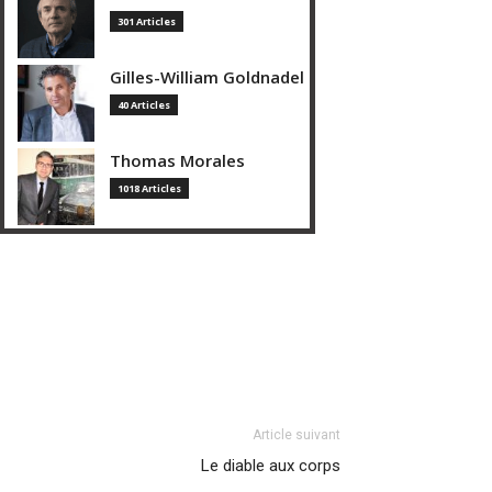
301 Articles
Gilles-William Goldnadel
40 Articles
Thomas Morales
1018 Articles
Article suivant
Le diable aux corps