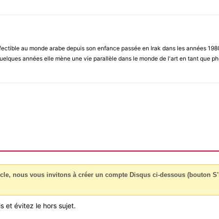
ectible au monde arabe depuis son enfance passée en Irak dans les années 1980 .
elques années elle mène une vie parallèle dans le monde de l'art en tant que p
cle, nous vous invitons à créer un compte Disqus ci-dessous (bouton S'i
 et évitez le hors sujet.