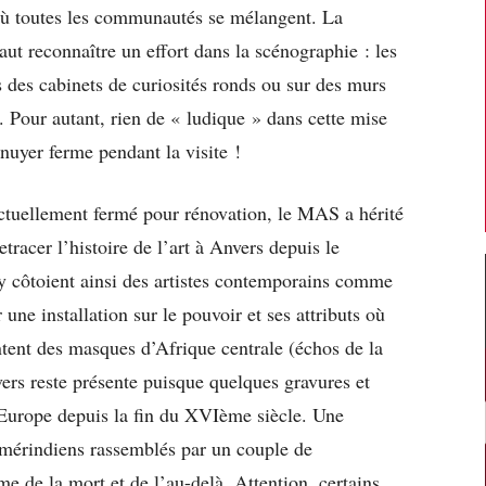
où toutes les communautés se mélangent. La
aut reconnaître un effort dans la scénographie : les
s des cabinets de curiosités ronds ou sur des murs
. Pour autant, rien de « ludique » dans cette mise
nnuyer ferme pendant la visite !
tuellement fermé pour rénovation, le MAS a hérité
tracer l’histoire de l’art à Anvers depuis le
y côtoient ainsi des artistes contemporains comme
une installation sur le pouvoir et ses attributs où
ontent des masques d’Afrique centrale (échos de la
vers reste présente puisque quelques gravures et
n Europe depuis la fin du XVIème siècle. Une
amérindiens rassemblés par un couple de
e de la mort et de l’au-delà. Attention, certains