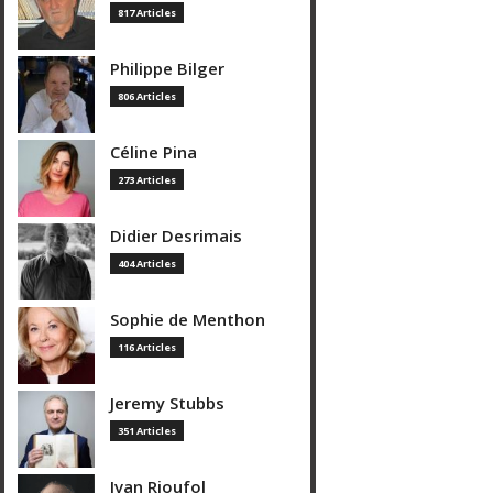
817 Articles
Philippe Bilger
806 Articles
Céline Pina
273 Articles
Didier Desrimais
404 Articles
Sophie de Menthon
116 Articles
Jeremy Stubbs
351 Articles
Ivan Rioufol