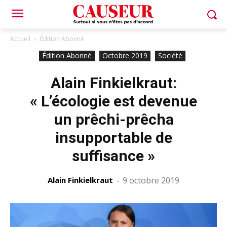
Accueil
Édition Abonné
Édition Abonné
Octobre 2019
Société
Alain Finkielkraut:
« L’écologie est devenue
un prêchi-prêcha
insupportable de
suffisance »
Alain Finkielkraut
-
9 octobre 2019