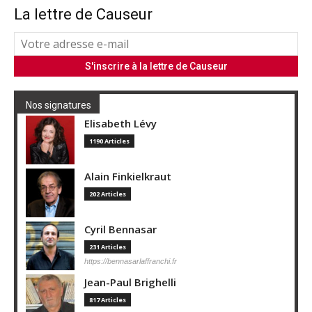
La lettre de Causeur
Nos signatures
Elisabeth Lévy
1190 Articles
Alain Finkielkraut
202 Articles
Cyril Bennasar
231 Articles
https://bennasarlaffranchi.fr
Jean-Paul Brighelli
817 Articles