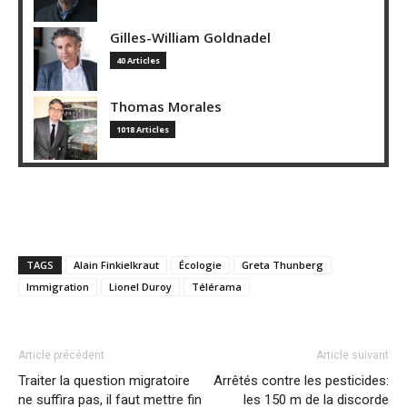
Gilles-William Goldnadel
40 Articles
Thomas Morales
1018 Articles
TAGS
Alain Finkielkraut
Écologie
Greta Thunberg
Immigration
Lionel Duroy
Télérama
Article précédent
Article suivant
Traiter la question migratoire
Arrêtés contre les pesticides:
ne suffira pas, il faut mettre fin
les 150 m de la discorde