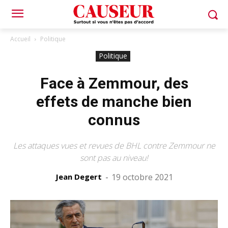
Accueil
Politique
Politique
Face à Zemmour, des
effets de manche bien
connus
Les attaques vues et revues de BHL contre Zemmour ne
sont pas au niveau!
Jean Degert
-
19 octobre 2021