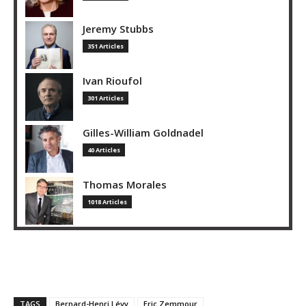
Jeremy Stubbs
351 Articles
Ivan Rioufol
301 Articles
Gilles-William Goldnadel
40 Articles
Thomas Morales
1018 Articles
TAGS
Bernard-Henri Lévy
Eric Zemmour