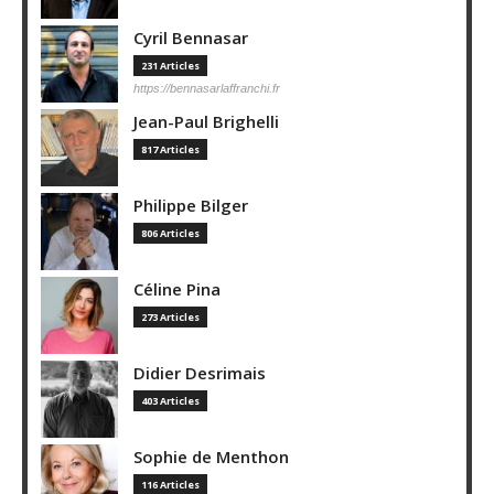
Cyril Bennasar
231 Articles
https://bennasarlaffranchi.fr
Jean-Paul Brighelli
817 Articles
Philippe Bilger
806 Articles
Céline Pina
273 Articles
Didier Desrimais
403 Articles
Sophie de Menthon
116 Articles