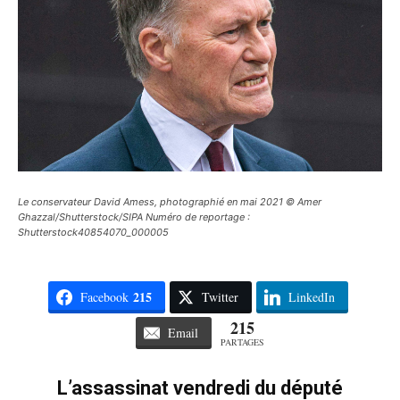
Le conservateur David Amess, photographié en mai 2021 © Amer
Ghazzal/Shutterstock/SIPA Numéro de reportage :
Shutterstock40854070_000005
215
Facebook
Twitter
LinkedIn
215
Email
PARTAGES
L’assassinat vendredi du député