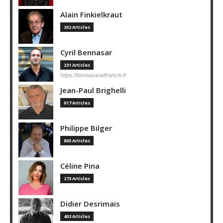
Alain Finkielkraut
202 Articles
Cyril Bennasar
231 Articles
https://bennasarlaffranchi.fr
Jean-Paul Brighelli
817 Articles
Philippe Bilger
805 Articles
Céline Pina
273 Articles
Didier Desrimais
403 Articles