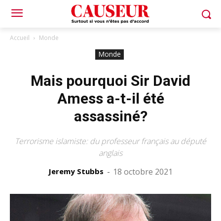
Accueil
Monde
Monde
Mais pourquoi Sir David
Amess a-t-il été
assassiné?
Terrorisme islamiste: du professeur français au député
anglais
Jeremy Stubbs
-
18 octobre 2021