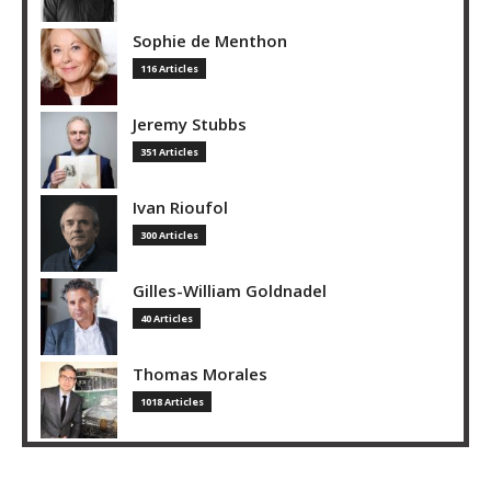
Sophie de Menthon
116 Articles
Jeremy Stubbs
351 Articles
Ivan Rioufol
300 Articles
Gilles-William Goldnadel
40 Articles
Thomas Morales
1018 Articles