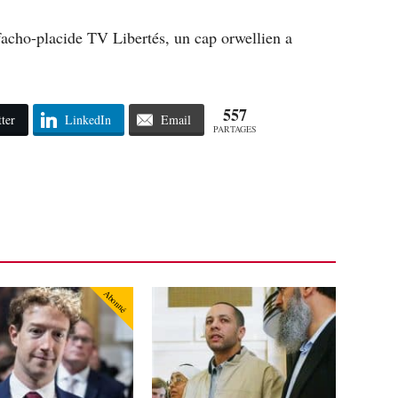
facho-placide TV Libertés, un cap orwellien a
557
ter
LinkedIn
Email
PARTAGES
Abonné