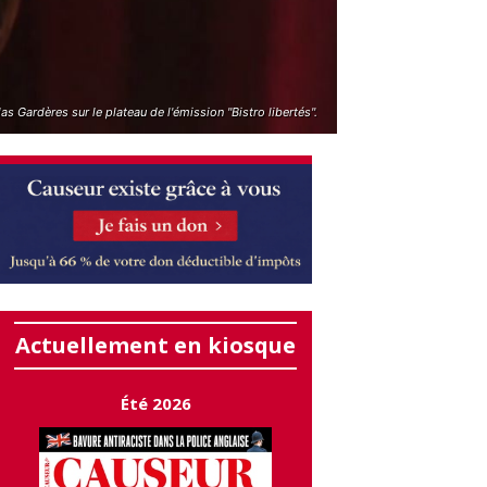
as Gardères sur le plateau de l'émission "Bistro libertés".
Actuellement en kiosque
Été 2026