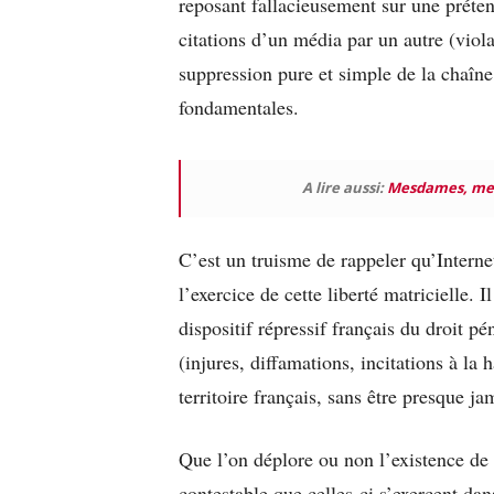
reposant fallacieusement sur une préten
citations d’un média par un autre (viola
suppression pure et simple de la chaîn
fondamentales.
A lire aussi:
Mesdames, mess
C’est un truisme de rappeler qu’Internet
l’exercice de cette liberté matricielle. I
dispositif répressif français du droit pé
(injures, diffamations, incitations à l
territoire français, sans être presque j
Que l’on déplore ou non l’existence de r
contestable que celles-ci s’exercent dans