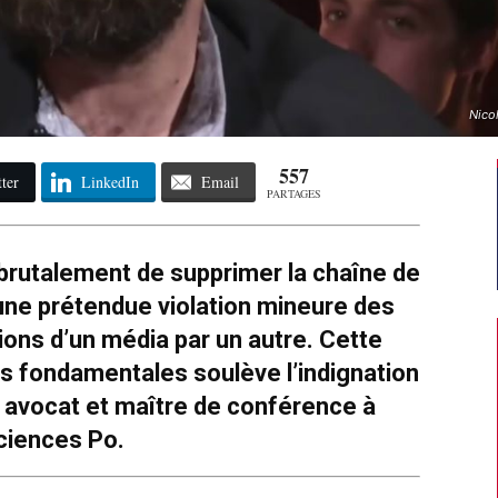
Nicol
557
ter
LinkedIn
Email
PARTAGES
 brutalement de supprimer la chaîne de
une prétendue violation mineure des
tions d’un média par un autre. Cette
és fondamentales soulève l’indignation
 avocat et maître de conférence à
ciences Po.