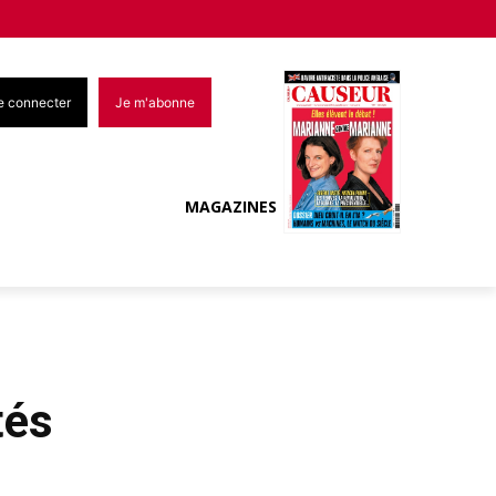
e connecter
Je m'abonne
MAGAZINES
tés