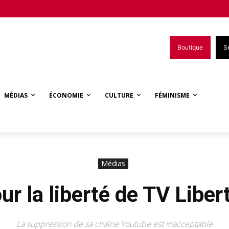
Boutique
S
MÉDIAS
ÉCONOMIE
CULTURE
FÉMINISME
Médias
ur la liberté de TV Liber
La suppression de sa chaîne Youtube est inacceptable