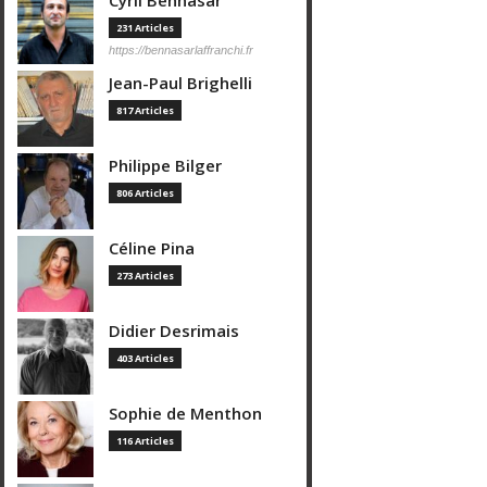
Cyril Bennasar
231 Articles
https://bennasarlaffranchi.fr
Jean-Paul Brighelli
817 Articles
Philippe Bilger
806 Articles
Céline Pina
273 Articles
Didier Desrimais
403 Articles
Sophie de Menthon
116 Articles