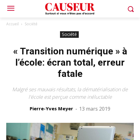
Accueil
Société
Société
« Transition numérique » à
l’école: écran total, erreur
fatale
Malgré ses mauvais résultats, la dématérialisation de
l'école est perçue comme inéluctable
Pierre-Yves Meyer
-
13 mars 2019