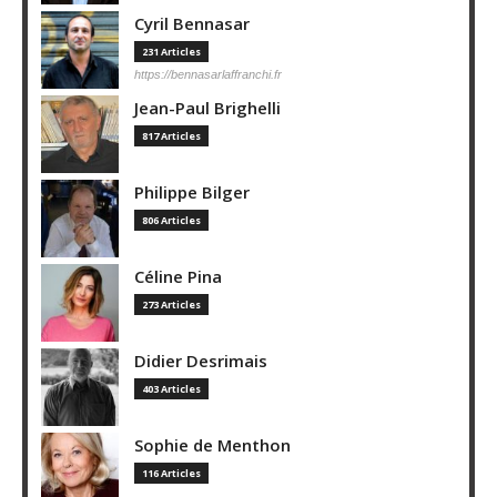
Cyril Bennasar
231 Articles
https://bennasarlaffranchi.fr
Jean-Paul Brighelli
817 Articles
Philippe Bilger
806 Articles
Céline Pina
273 Articles
Didier Desrimais
403 Articles
Sophie de Menthon
116 Articles