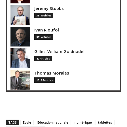
Jeremy Stubbs
351 Articles
Ivan Rioufol
301 Articles
Gilles-William Goldnadel
40 Articles
Thomas Morales
1018 Articles
TAGS
École
Education nationale
numérique
tablettes