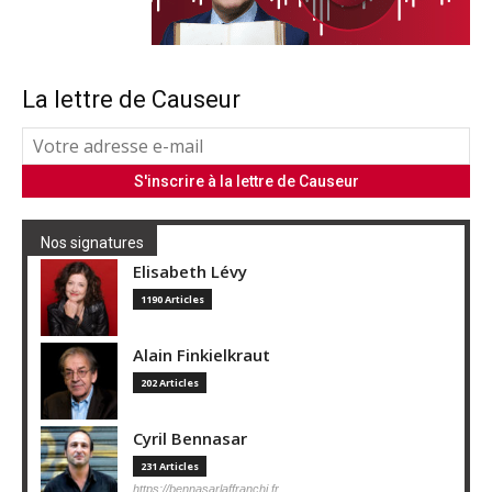
La lettre de Causeur
Nos signatures
Elisabeth Lévy
1190 Articles
Alain Finkielkraut
202 Articles
Cyril Bennasar
231 Articles
https://bennasarlaffranchi.fr