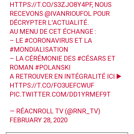
HTTPS://T.CO/S3ZJO8Y4PF
, NOUS
RECEVONS
@IVANRIOUFOL
POUR
DÉCRYPTER L’ACTUALITÉ.
AU MENU DE CET ÉCHANGE :
– LE
#CORONAVIRUS
ET LA
#MONDIALISATION
– LA CÉRÉMONIE DES
#CÉSARS
ET
ROMAN
#POLANSKI
A RETROUVER EN INTÉGRALITÉ ICI ▶️
HTTPS://T.CO/FO3UEFCWUF
PIC.TWITTER.COM/DD1YRMEF9T
— RÉACNROLL TV (@RNR_TV)
FEBRUARY 28, 2020