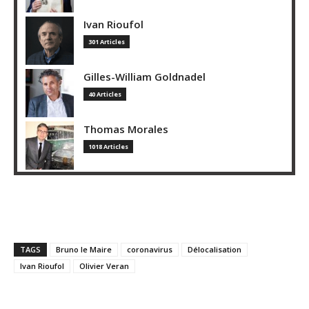
Ivan Rioufol
301 Articles
Gilles-William Goldnadel
40 Articles
Thomas Morales
1018 Articles
TAGS
Bruno le Maire
coronavirus
Délocalisation
Ivan Rioufol
Olivier Veran