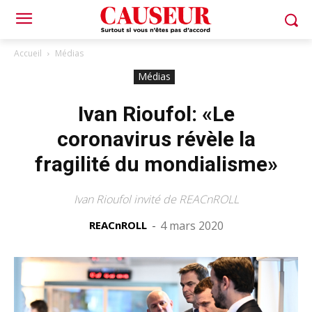
Accueil
Médias
Médias
Ivan Rioufol: «Le
coronavirus révèle la
fragilité du mondialisme»
Ivan Rioufol invité de REACnROLL
REACnROLL
-
4 mars 2020