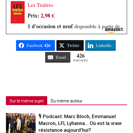
Les Traîtres
Prix:
2,98 €
1 d'occasion et neuf
disponible à partir de
426
Facebook
Twitter
LinkedIn
426
Email
PARTAGES
Sur le même sujet
Du même auteur
🎙️ Podcast: Marc Bloch, Emmanuel
Macron, LFI, Lyhanna… Où est la vraie
résistance aujourd’hui?