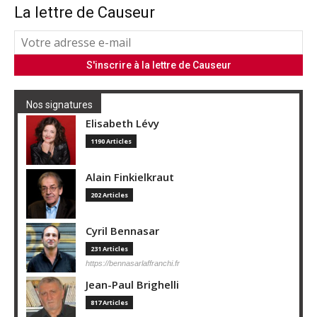
La lettre de Causeur
Nos signatures
Elisabeth Lévy
1190 Articles
Alain Finkielkraut
202 Articles
Cyril Bennasar
231 Articles
https://bennasarlaffranchi.fr
Jean-Paul Brighelli
817 Articles