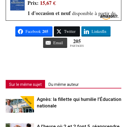
Prix:
15,67 €
1 d'occasion et neuf
disponible à partir de
205
Facebook
Twitter
LinkedIn
205
Email
PARTAGES
Sur le même sujet
Du même auteur
Abonné
Agnès: la fillette qui humilie l’Éducation
nationale
A l’heure où 2 et 2 font 5, réapprendre