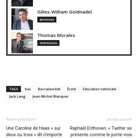
Gilles-William Goldnadel
40 Articles
Thomas Morales
1018 Articles
TAGS
bac
Baccalauréat
École
Education nationale
Jack Lang
Jean-Michel Blanquer
Article précédent
Article suivant
Une Caroline de Haas « sur
Raphaël Enthoven: « Twitter se
deux ou trois » dit n’importe
présente comme le porte-voix