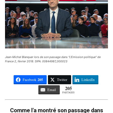
Jean-Michel Blanquer lors de son passage dans "L'Emission politique" de
France 2, février 2018. SIPA. 00844987_000023
205
Facebook
Twitter
LinkedIn
205
Email
PARTAGES
Comme l’a montré son passage dans