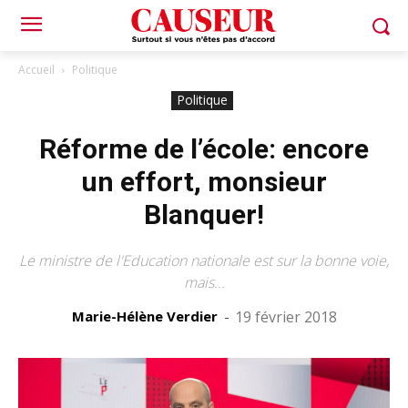
Accueil
Politique
Politique
Réforme de l’école: encore
un effort, monsieur
Blanquer!
Le ministre de l'Education nationale est sur la bonne voie,
mais...
Marie-Hélène Verdier
-
19 février 2018