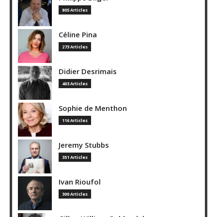
805 Articles
Céline Pina
273 Articles
Didier Desrimais
403 Articles
Sophie de Menthon
116 Articles
Jeremy Stubbs
351 Articles
Ivan Rioufol
300 Articles