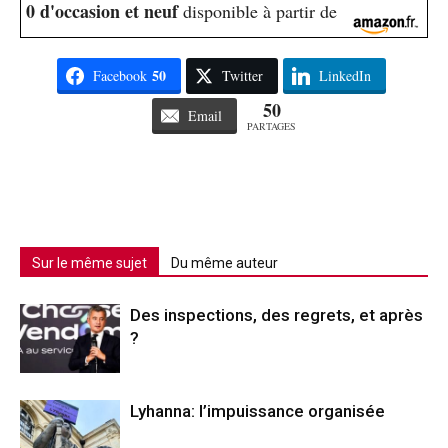
0 d'occasion et neuf
disponible à partir de
50
Facebook
Twitter
LinkedIn
50
Email
PARTAGES
Sur le même sujet
Du même auteur
Des inspections, des regrets, et après
?
Lyhanna: l’impuissance organisée