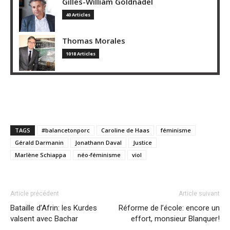
Gilles-William Goldnadel
40 Articles
Thomas Morales
1018 Articles
TAGS
#balancetonporc
Caroline de Haas
féminisme
Gérald Darmanin
Jonathann Daval
Justice
Marlène Schiappa
néo-féminisme
viol
Article précédent
Article suivant
Bataille d’Afrin: les Kurdes
Réforme de l’école: encore un
valsent avec Bachar
effort, monsieur Blanquer!