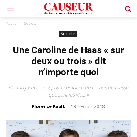
Accueil
Société
Société
Une Caroline de Haas « sur
deux ou trois » dit
n’importe quoi
Non, la justice n’est pas « complice de crimes de masse
que sont les viols »
Florence Rault
-
19 février 2018