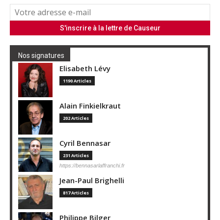
Nos signatures
Elisabeth Lévy
1190 Articles
Alain Finkielkraut
202 Articles
Cyril Bennasar
231 Articles
https://bennasarlaffranchi.fr
Jean-Paul Brighelli
817 Articles
Philippe Bilger