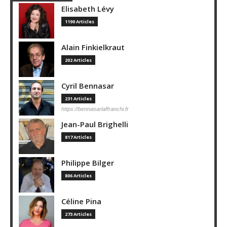
Elisabeth Lévy
1190 Articles
Alain Finkielkraut
202 Articles
Cyril Bennasar
231 Articles
https://bennasarlaffranchi.fr
Jean-Paul Brighelli
817 Articles
Philippe Bilger
806 Articles
Céline Pina
273 Articles