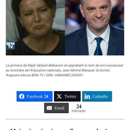
La grimace de Najat Vallaud-Belkacem en apprenant le nom de son successeur
au ministère de l'Education nationale, Jean-Michel Blanquer (à droite).
®capture d'écran BFM TV / SIPA. 00844987_000001
24
Facebook
Twitter
LinkedIn
24
Email
PARTAGES