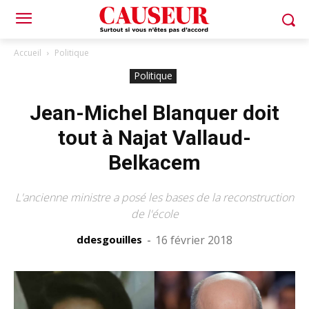
Accueil
Politique
Politique
Jean-Michel Blanquer doit
tout à Najat Vallaud-
Belkacem
L'ancienne ministre a posé les bases de la reconstruction
de l'école
ddesgouilles
-
16 février 2018