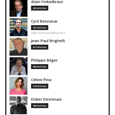
Alain Finkielkraut
202 Articles
Cyril Bennasar
231 Articles
https://bennasarlaffranchi.fr
Jean-Paul Brighelli
817 Articles
Philippe Bilger
806 Articles
Céline Pina
273 Articles
Didier Desrimais
403 Articles