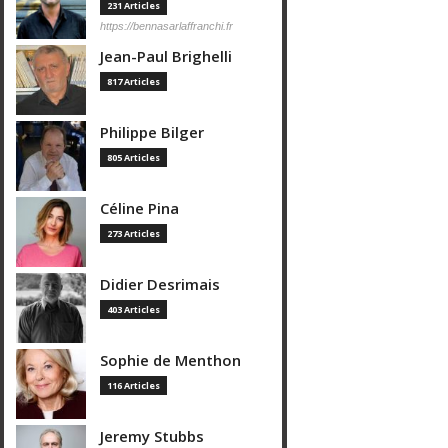
231 Articles
https://bennasarlaffranchi.fr
Jean-Paul Brighelli
817 Articles
Philippe Bilger
805 Articles
Céline Pina
273 Articles
Didier Desrimais
403 Articles
Sophie de Menthon
116 Articles
Jeremy Stubbs