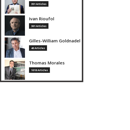
351 Articles
Ivan Rioufol
301 Articles
Gilles-William Goldnadel
40 Articles
Thomas Morales
1018 Articles