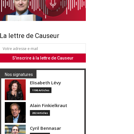
La lettre de Causeur
Nos signatures
Elisabeth Lévy
1190 Articles
Alain Finkielkraut
202 Articles
Cyril Bennasar