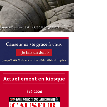
aire de Douaumont. SIPA. AP22036420_000017
Actuellement en kiosque
Été 2026