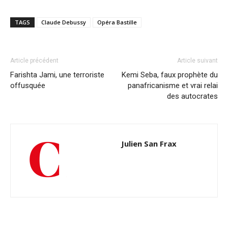
TAGS
Claude Debussy
Opéra Bastille
Article précédent
Article suivant
Farishta Jami, une terroriste
Kemi Seba, faux prophète du
offusquée
panafricanisme et vrai relai
des autocrates
Julien San Frax