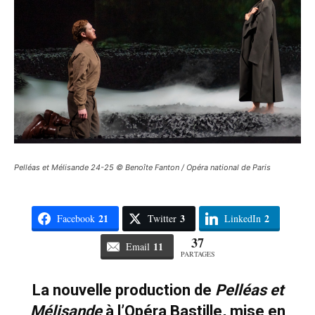
Pelléas et Mélisande 24-25 © Benoîte Fanton / Opéra national de Paris
21
3
2
Facebook
Twitter
LinkedIn
37
11
Email
PARTAGES
La nouvelle production de
Pelléas et
Mélisande
à l’Opéra Bastille, mise en