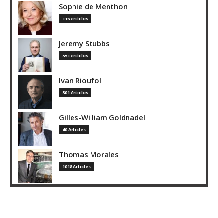
Sophie de Menthon
116 Articles
Jeremy Stubbs
351 Articles
Ivan Rioufol
301 Articles
Gilles-William Goldnadel
40 Articles
Thomas Morales
1018 Articles