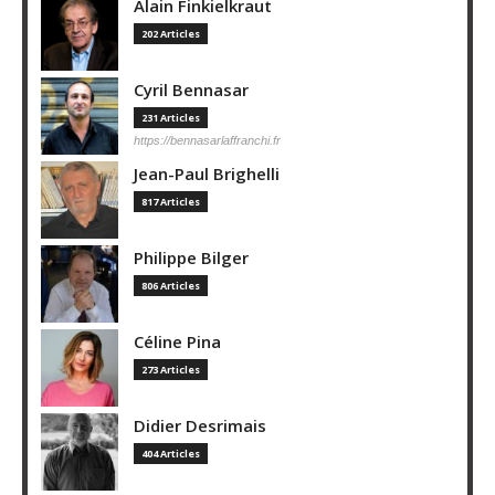
Alain Finkielkraut
202 Articles
Cyril Bennasar
231 Articles
https://bennasarlaffranchi.fr
Jean-Paul Brighelli
817 Articles
Philippe Bilger
806 Articles
Céline Pina
273 Articles
Didier Desrimais
404 Articles