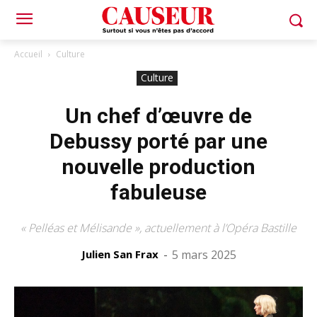
Accueil
Culture
Culture
Un chef d’œuvre de
Debussy porté par une
nouvelle production
fabuleuse
« Pelléas et Mélisande », actuellement à l’Opéra Bastille
Julien San Frax
-
5 mars 2025