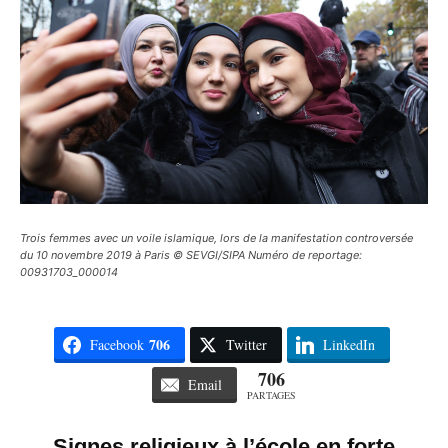
Trois femmes avec un voile islamique, lors de la manifestation controversée
du 10 novembre 2019 à Paris © SEVGI/SIPA Numéro de reportage:
00931703_000014
706
Facebook
Twitter
LinkedIn
706
Email
PARTAGES
Signes religieux à l’école en forte