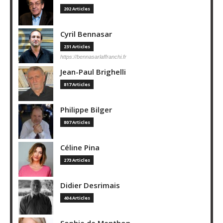
202 Articles
Cyril Bennasar
231 Articles
https://bennasarlaffranchi.fr
Jean-Paul Brighelli
817 Articles
Philippe Bilger
807 Articles
Céline Pina
273 Articles
Didier Desrimais
404 Articles
Sophie de Menthon