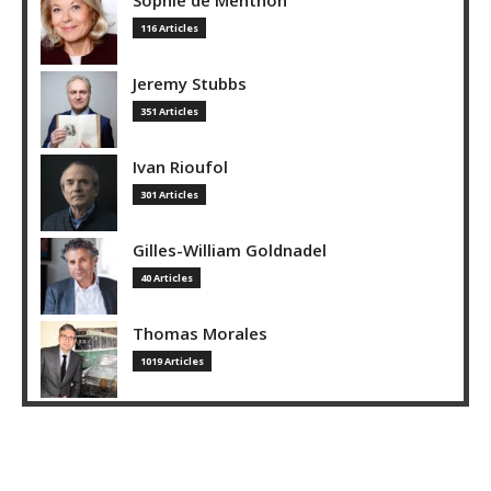
116 Articles
Jeremy Stubbs
351 Articles
Ivan Rioufol
301 Articles
Gilles-William Goldnadel
40 Articles
Thomas Morales
1019 Articles