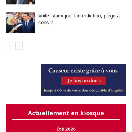
Voile islamique: l’interdiction, piège à
cons ?
Actuellement en kiosque
Été 2026