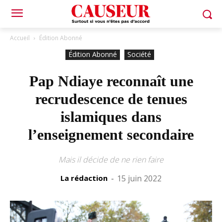
Accueil
Édition Abonné
Édition Abonné
Société
Pap Ndiaye reconnaît une
recrudescence de tenues
islamiques dans
l’enseignement secondaire
Mais il décide de ne rien faire
La rédaction
-
15 juin 2022