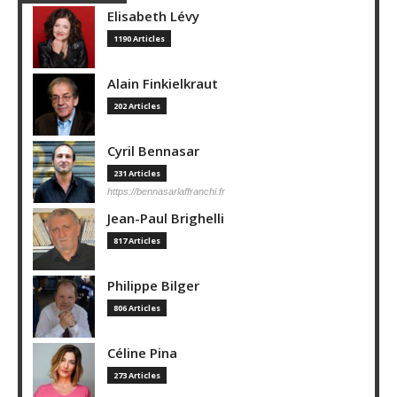
Elisabeth Lévy
1190 Articles
Alain Finkielkraut
202 Articles
Cyril Bennasar
231 Articles
https://bennasarlaffranchi.fr
Jean-Paul Brighelli
817 Articles
Philippe Bilger
806 Articles
Céline Pina
273 Articles