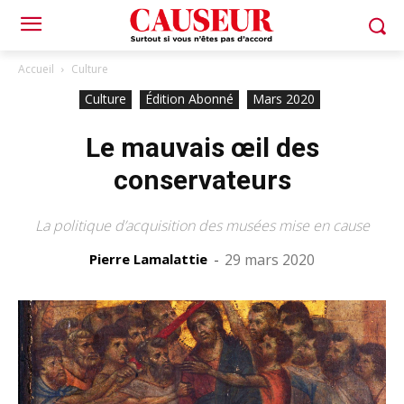
Accueil
Culture
Culture
Édition Abonné
Mars 2020
Le mauvais œil des
conservateurs
La politique d’acquisition des musées mise en cause
Pierre Lamalattie
-
29 mars 2020