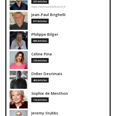
231 Articles
https://bennasarlaffranchi.fr
Jean-Paul Brighelli
817 Articles
Philippe Bilger
806 Articles
Céline Pina
273 Articles
Didier Desrimais
403 Articles
Sophie de Menthon
116 Articles
Jeremy Stubbs