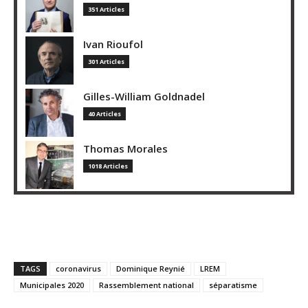
351 Articles
Ivan Rioufol
301 Articles
Gilles-William Goldnadel
40 Articles
Thomas Morales
1018 Articles
TAGS
coronavirus
Dominique Reynié
LREM
Municipales 2020
Rassemblement national
séparatisme