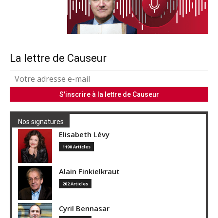
La lettre de Causeur
Nos signatures
Elisabeth Lévy
1190 Articles
Alain Finkielkraut
202 Articles
Cyril Bennasar