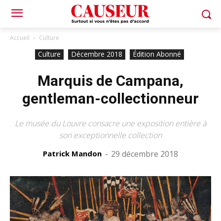
Accueil
Culture
Culture
Décembre 2018
Édition Abonné
Marquis de Campana,
gentleman-collectionneur
Le musée du Louvre consacre une exposition entière à
son exceptionnelle collection
Patrick Mandon
-
29 décembre 2018