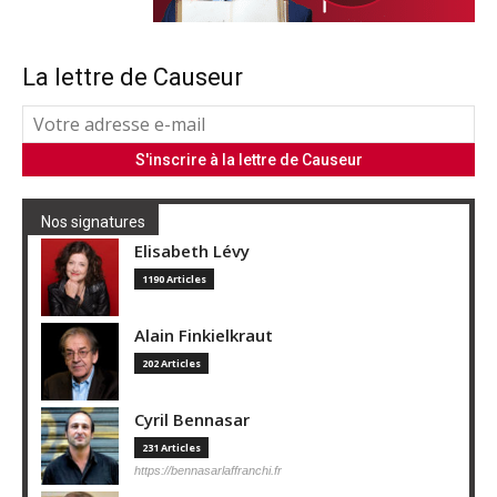
La lettre de Causeur
Nos signatures
Elisabeth Lévy
1190 Articles
Alain Finkielkraut
202 Articles
Cyril Bennasar
231 Articles
https://bennasarlaffranchi.fr