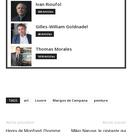
Ivan Rioufol
300 Articles
Gilles-William Goldnadel
40 Articles
Thomas Morales
1018 Articles
TAGS
art
Louvre
Marquis de Campana
peinture
Article précédent
Article suivant
Henry de Monfreid, l’homme
Mikio Naruse, le cinéaste qui