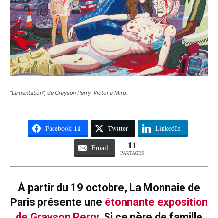
"Lamentation", de Grayson Perry. Victoria Miro.
11
Facebook
Twitter
LinkedIn
11
Email
PARTAGES
À partir du 19 octobre, La Monnaie de
Paris présente une
étonnante exposition
de Grayson Perry
. Si ce père de famille