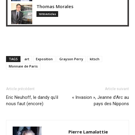
Thomas Morales
1018 Articles
TAGS
art
Exposition
Grayson Perry
kitsch
Monnaie de Paris
Article précédent
Article suivant
Eric Neuhoff, le dandy qu’il
« Invasion », Jeanne d’Arc au
nous faut (encore)
pays des Nippons
Pierre Lamalattie