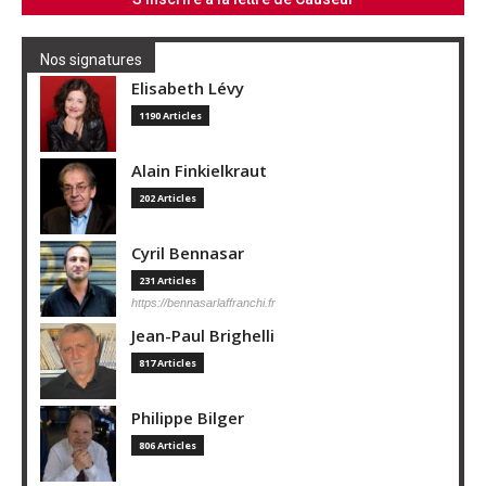
Nos signatures
Elisabeth Lévy
1190 Articles
Alain Finkielkraut
202 Articles
Cyril Bennasar
231 Articles
https://bennasarlaffranchi.fr
Jean-Paul Brighelli
817 Articles
Philippe Bilger
806 Articles