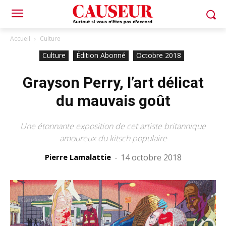
Accueil
Culture
Culture
Édition Abonné
Octobre 2018
Grayson Perry, l’art délicat
du mauvais goût
Une étonnante exposition de cet artiste britannique
amoureux du kitsch populaire
Pierre Lamalattie
-
14 octobre 2018