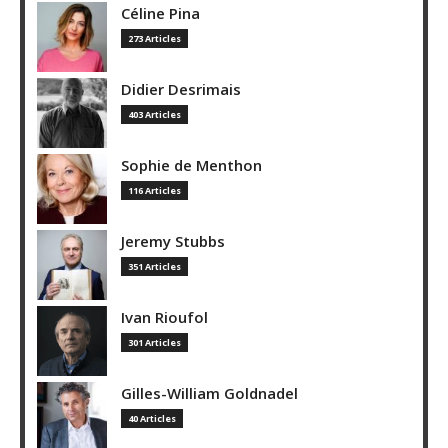
Céline Pina
273 Articles
Didier Desrimais
403 Articles
Sophie de Menthon
116 Articles
Jeremy Stubbs
351 Articles
Ivan Rioufol
301 Articles
Gilles-William Goldnadel
40 Articles