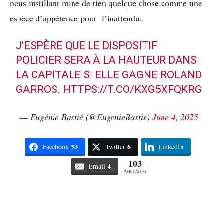
nous instillant mine de rien quelque chose comme une
espèce d’appétence pour l’inattendu.
J'ESPÈRE QUE LE DISPOSITIF
POLICIER SERA À LA HAUTEUR DANS
LA CAPITALE SI ELLE GAGNE ROLAND
GARROS.
HTTPS://T.CO/KXG5XFQKRG
— Eugénie Bastié (@EugenieBastie)
June 4, 2025
93
6
Facebook
Twitter
LinkedIn
103
4
Email
PARTAGES