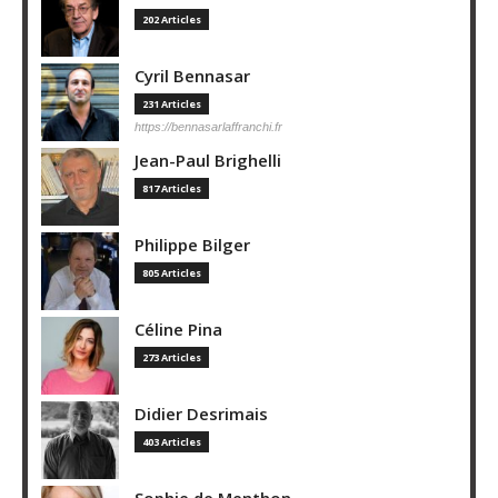
202 Articles
Cyril Bennasar
231 Articles
https://bennasarlaffranchi.fr
Jean-Paul Brighelli
817 Articles
Philippe Bilger
805 Articles
Céline Pina
273 Articles
Didier Desrimais
403 Articles
Sophie de Menthon