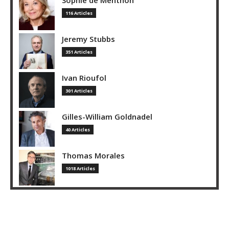
116 Articles
Jeremy Stubbs
351 Articles
Ivan Rioufol
301 Articles
Gilles-William Goldnadel
40 Articles
Thomas Morales
1018 Articles