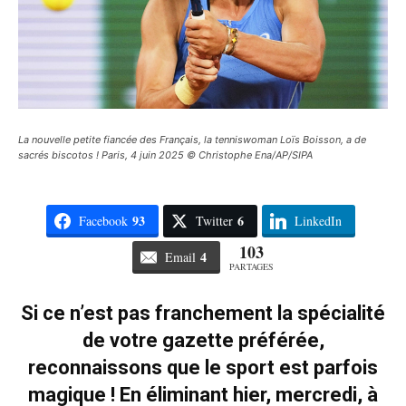
La nouvelle petite fiancée des Français, la tenniswoman Loïs Boisson, a de
sacrés biscotos ! Paris, 4 juin 2025 © Christophe Ena/AP/SIPA
93
6
Facebook
Twitter
LinkedIn
103
4
Email
PARTAGES
Si ce n’est pas franchement la spécialité
de votre gazette préférée,
reconnaissons que le sport est parfois
magique ! En éliminant hier, mercredi, à