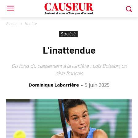
Accueil
Société
Société
L’inattendue
Du fond du classement à la lumière : Loïs Boisson, un
rêve français
Dominique Labarrière
-
5 juin 2025