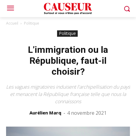
Accueil
Politique
Politique
L’immigration ou la
République, faut-il
choisir?
Les vagues migratoires induisent l'archipellisation du pays
et menacent la République française telle que nous la
connaissons
Aurélien Marq
-
4 novembre 2021