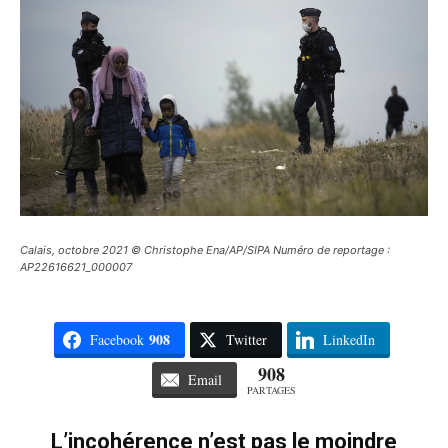
Calais, octobre 2021 © Christophe Ena/AP/SIPA Numéro de reportage :
AP22616621_000007
908
Facebook
Twitter
LinkedIn
908
Email
PARTAGES
L’incohérence n’est pas le moindre