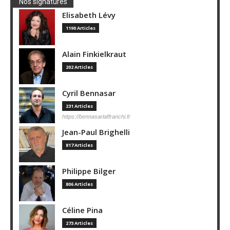
Nos signatures
Elisabeth Lévy
1190 Articles
Alain Finkielkraut
202 Articles
Cyril Bennasar
231 Articles
https://bennasarlaffranchi.fr
Jean-Paul Brighelli
817 Articles
Philippe Bilger
806 Articles
Céline Pina
273 Articles