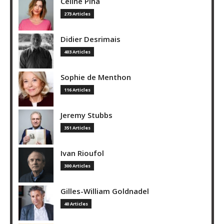
Céline Pina
273 Articles
Didier Desrimais
403 Articles
Sophie de Menthon
116 Articles
Jeremy Stubbs
351 Articles
Ivan Rioufol
300 Articles
Gilles-William Goldnadel
40 Articles