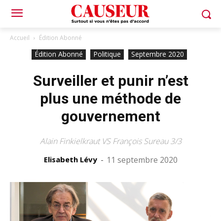
Accueil
Édition Abonné
Édition Abonné
Politique
Septembre 2020
Surveiller et punir n’est
plus une méthode de
gouvernement
Alain Finkielkraut VS François Sureau 3/3
Elisabeth Lévy
-
11 septembre 2020