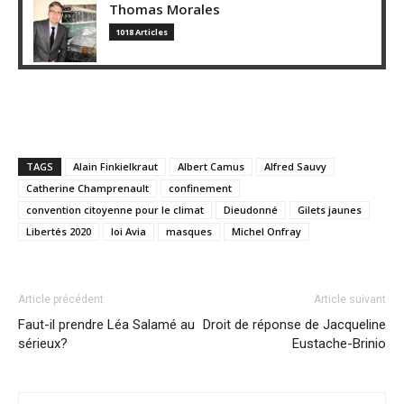
Thomas Morales
1018 Articles
TAGS
Alain Finkielkraut
Albert Camus
Alfred Sauvy
Catherine Champrenault
confinement
convention citoyenne pour le climat
Dieudonné
Gilets jaunes
Libertés 2020
loi Avia
masques
Michel Onfray
Article précédent
Article suivant
Faut-il prendre Léa Salamé au
Droit de réponse de Jacqueline
sérieux?
Eustache-Brinio