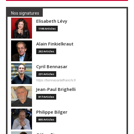
Nos signatures
Elisabeth Lévy
1190 Articles
Alain Finkielkraut
202 Articles
Cyril Bennasar
231 Articles
https://bennasarlaffranchi.fr
Jean-Paul Brighelli
817 Articles
Philippe Bilger
805 Articles