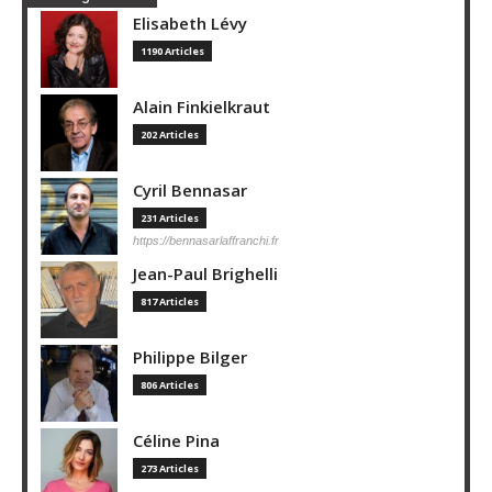
Elisabeth Lévy
1190 Articles
Alain Finkielkraut
202 Articles
Cyril Bennasar
231 Articles
https://bennasarlaffranchi.fr
Jean-Paul Brighelli
817 Articles
Philippe Bilger
806 Articles
Céline Pina
273 Articles