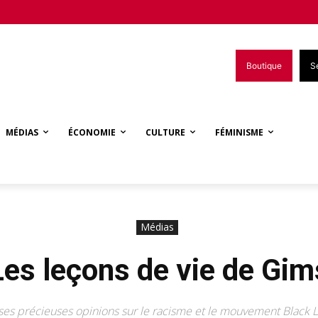
Boutique
S
MÉDIAS
ÉCONOMIE
CULTURE
FÉMINISME
Médias
Les leçons de vie de Gim
 ses précieuses opinions sur le racisme et le mouvement Black L