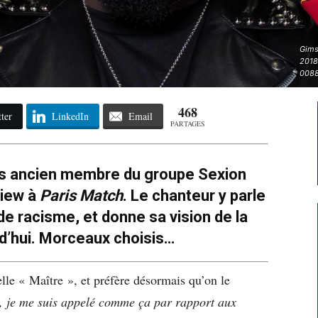
Gims
2018
0088
468
ter
LinkedIn
Email
PARTAGES
is ancien membre du groupe Sexion
view à
Paris Match
. Le chanteur y parle
 racisme, et donne sa vision de la
d’hui. Morceaux choisis…
lle « Maître », et préfère désormais qu’on le
, je me suis appelé comme ça par rapport aux