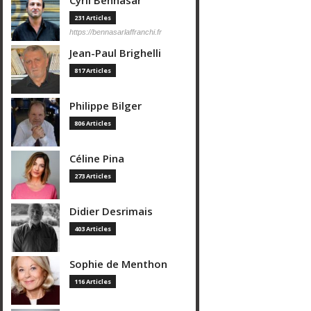
Cyril Bennasar
231 Articles
https://bennasarlaffranchi.fr
Jean-Paul Brighelli
817 Articles
Philippe Bilger
806 Articles
Céline Pina
273 Articles
Didier Desrimais
403 Articles
Sophie de Menthon
116 Articles