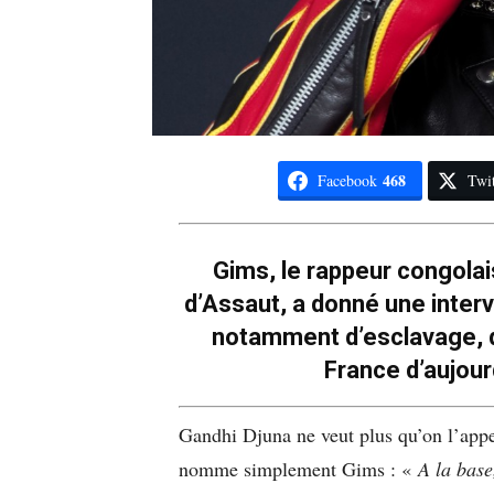
468
Facebook
Twit
Gims, le rappeur congola
d’Assaut, a donné une inter
notamment d’esclavage, de
France d’aujour
Gandhi Djuna ne veut plus qu’on l’appe
nomme simplement Gims : «
A la base