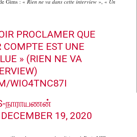
 de Gims : «
Rien ne va dans cette interview
», «
Un
EVOIR PROCLAMER QUE
IR COMPTE EST UNE
UE » (RIEN NE VA
ERVIEW)
OM/WIO4TNC87I
S-நாராயணன்
)
DECEMBER 19, 2020