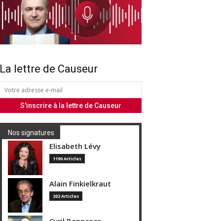
La lettre de Causeur
Nos signatures
Elisabeth Lévy
1190 Articles
Alain Finkielkraut
202 Articles