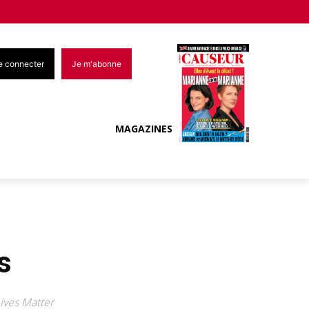
e connecter
Je m'abonne
MAGAZINES
s
ives Matter