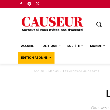
Boutique
ACCUEIL
POLITIQUE
SOCIÉTÉ
MONDE
ÉDITION ABONNÉ
Accueil
Médias
Les leçons de vie de Gims
Gims livre