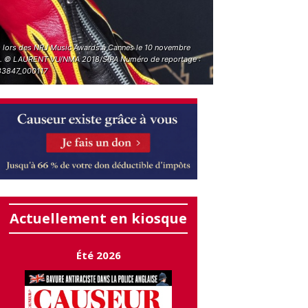
 lors des NRJ Music Awards à Cannes le 10 novembre
. © LAURENT VU/NMA 2018/SIPA Numéro de reportage :
3847_000117
Actuellement en kiosque
Été 2026