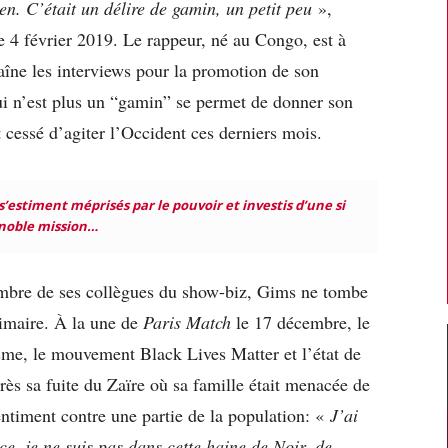
en. C’était un délire de gamin, un petit peu
»,
le 4 février 2019. Le rappeur, né au Congo, est à
haîne les interviews pour la promotion de son
i n’est plus un “gamin” se permet de donner son
nt cessé d’agiter l’Occident ces derniers mois.
 s’estiment méprisés par le pouvoir et investis d’une si
noble mission…
ombre de ses collègues du show-biz, Gims ne tombe
imaire. À la une de
Paris Match
le 17 décembre, le
cisme, le mouvement Black Lives Matter et l’état de
après sa fuite du Zaïre où sa famille était menacée de
entiment contre une partie de la population: «
J’ai
e, je ne suis pas dans cette haine de Noir, de