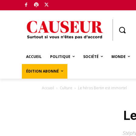
Boutique
ACCUEIL
POLITIQUE
SOCIÉTÉ
MONDE
ÉDITION ABONNÉ
Accueil
Culture
Le héros Bertin est immortel
Le
Stépha