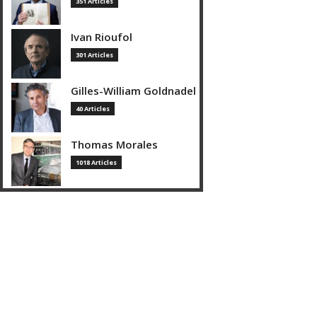
351 Articles
Ivan Rioufol
301 Articles
Gilles-William Goldnadel
40 Articles
Thomas Morales
1018 Articles