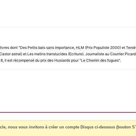
e livres dont "Des Petits bals sans importance, HLM (Prix Populiste 2000) et Tend
(Castor astral) et Les matins translucides (Ecriture). Journaliste au Courrier Picard et
18, il est récompensé du prix des Hussards pour "Le Chemin des fugues".
cle, nous vous invitons à créer un compte Disqus ci-dessous (bouton S'i