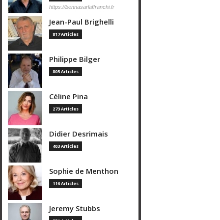
https://bennasarlaffranchi.fr
Jean-Paul Brighelli
817 Articles
Philippe Bilger
805 Articles
Céline Pina
273 Articles
Didier Desrimais
403 Articles
Sophie de Menthon
116 Articles
Jeremy Stubbs