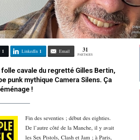
Stéph
immo
31
1
1
r
LinkedIn
Email
PARTAGES
 folle cavale du regretté Gilles Bertin,
pe punk mythique Camera Silens. Ça
éménage !
Fin des seventies ; début des eighties.
De l’autre côté de la Manche, il y avait
les Sex Pistols, Clash et Jam ; à Paris,