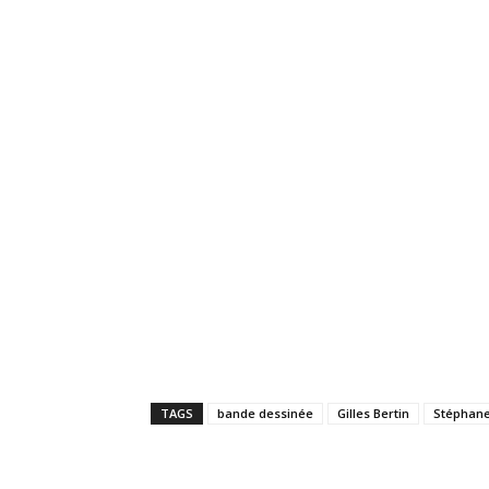
TAGS
bande dessinée
Gilles Bertin
Stéphane