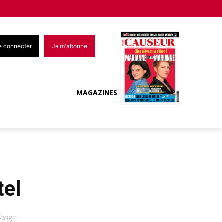
e connecter
Je m'abonne
MAGAZINES
tel
ange...