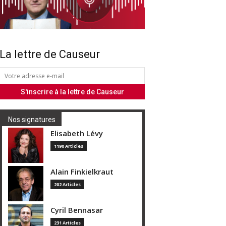
La lettre de Causeur
Nos signatures
Elisabeth Lévy
1190 Articles
Alain Finkielkraut
202 Articles
Cyril Bennasar
231 Articles