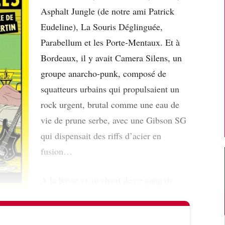
Asphalt Jungle (de notre ami Patrick
Eudeline), La Souris Déglinguée,
Parabellum et les Porte-Mentaux. Et à
Bordeaux, il y avait Camera Silens, un
groupe anarcho-punk, composé de
squatteurs urbains qui propulsaient un
rock urgent, brutal comme une eau de
vie de prune serbe, avec une Gibson SG
qui dispensait des riffs d’acier en
fusion…
A la basse et au chant de ce gang de