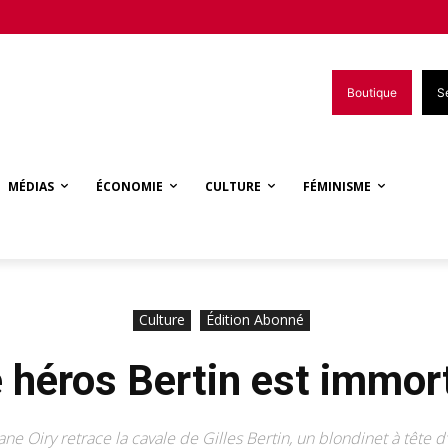
Boutique
S
MÉDIAS
ÉCONOMIE
CULTURE
FÉMINISME
Culture
Édition Abonné
 héros Bertin est immor
ne Oiry retrace la cavale de Gilles Bertin, un blondinet à tête d’