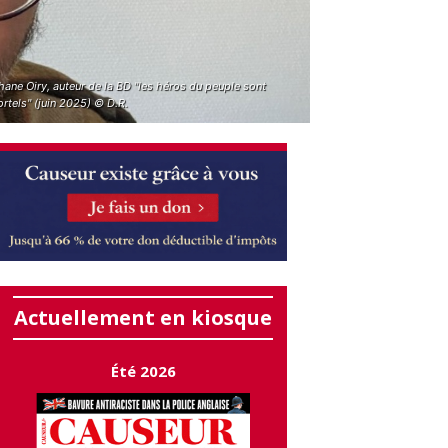
ane Oiry, auteur de la BD "les héros du peuple sont
rtels" (juin 2025) © D.R.
Actuellement en kiosque
Été 2026