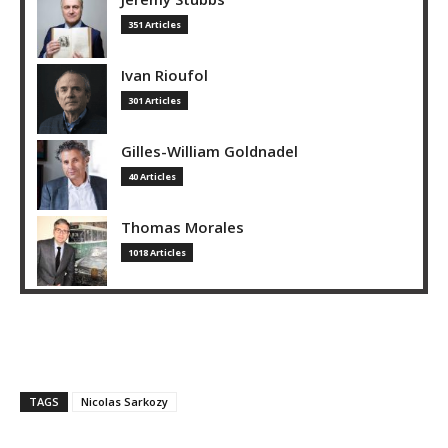
351 Articles
Ivan Rioufol
301 Articles
Gilles-William Goldnadel
40 Articles
Thomas Morales
1018 Articles
TAGS
Nicolas Sarkozy