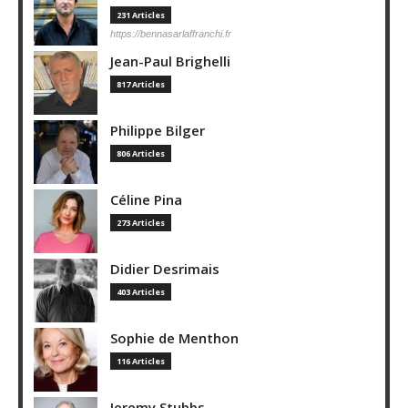
231 Articles
https://bennasarlaffranchi.fr
Jean-Paul Brighelli
817 Articles
Philippe Bilger
806 Articles
Céline Pina
273 Articles
Didier Desrimais
403 Articles
Sophie de Menthon
116 Articles
Jeremy Stubbs