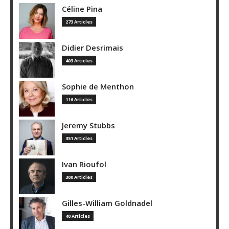
Céline Pina
273 Articles
Didier Desrimais
403 Articles
Sophie de Menthon
116 Articles
Jeremy Stubbs
351 Articles
Ivan Rioufol
300 Articles
Gilles-William Goldnadel
40 Articles