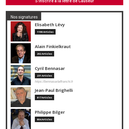
Nos signatures
Elisabeth Lévy
1190 Articles
Alain Finkielkraut
202 Articles
Cyril Bennasar
231 Articles
https://bennasarlaffranchi.fr
Jean-Paul Brighelli
817 Articles
Philippe Bilger
804 Articles