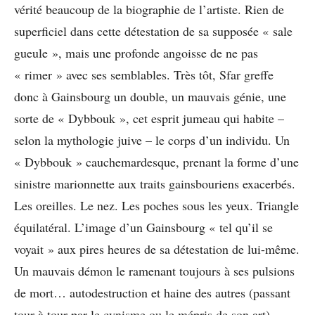
vérité beaucoup de la biographie de l’artiste. Rien de
superficiel dans cette détestation de sa supposée « sale
gueule », mais une profonde angoisse de ne pas
« rimer » avec ses semblables. Très tôt, Sfar greffe
donc à Gainsbourg un double, un mauvais génie, une
sorte de « Dybbouk », cet esprit jumeau qui habite –
selon la mythologie juive – le corps d’un individu. Un
« Dybbouk » cauchemardesque, prenant la forme d’une
sinistre marionnette aux traits gainsbouriens exacerbés.
Les oreilles. Le nez. Les poches sous les yeux. Triangle
équilatéral. L’image d’un Gainsbourg « tel qu’il se
voyait » aux pires heures de sa détestation de lui-même.
Un mauvais démon le ramenant toujours à ses pulsions
de mort… autodestruction et haine des autres (passant
tour à tour par le cynisme ou le mépris de son art).