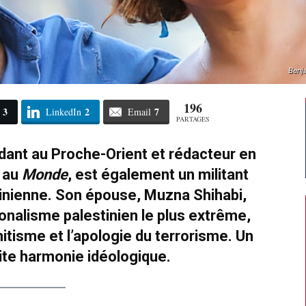
Benj
196
3
2
7
LinkedIn
Email
PARTAGES
ant au Proche-Orient et rédacteur en
r au
Monde
, est également un militant
inienne. Son épouse, Muzna Shihabi,
onalisme palestinien le plus extrême,
émitisme et l’apologie du terrorisme. Un
ite harmonie idéologique.