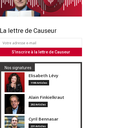
La lettre de Causeur
Nos signatures
Elisabeth Lévy
1190 Articles
Alain Finkielkraut
202 Articles
Cyril Bennasar
231 Articles