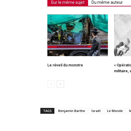
Sur le même sujet
Du même auteur
Le réveil du monstre
« Opératio
militaire,
TAGS
Benjamin Barthe
Israël
Le Monde