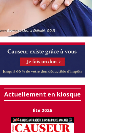
amin Barthe et Muzna Shihabi. ©D.R
Actuellement en kiosque
Été 2026