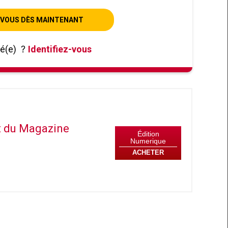
VOUS DÈS MAINTENANT
né(e)
?
Identifiez-vous
it du Magazine
Édition
Numerique
ACHETER