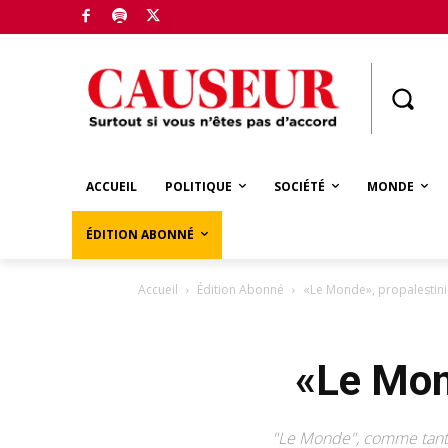
Boutique
ACCUEIL
POLITIQUE
SOCIÉTÉ
MONDE
ÉDITION ABONNÉ
Accueil
Édition Abonné
«Le Monde», propalestini
«Le Mon
"Le Monde", comme tant d