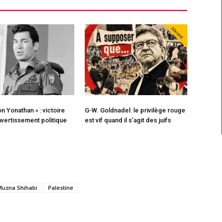
Abonné
n Yonathan » : victoire
G-W. Goldnadel: le privilège rouge
 avertissement politique
est vif quand il s’agit des juifs
Muzna Shihabi
Palestine