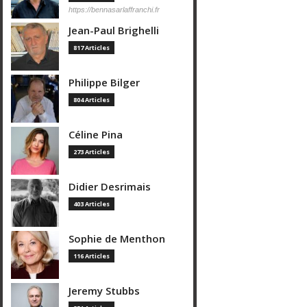
https://bennasarlaffranchi.fr
Jean-Paul Brighelli
817 Articles
Philippe Bilger
804 Articles
Céline Pina
273 Articles
Didier Desrimais
403 Articles
Sophie de Menthon
116 Articles
Jeremy Stubbs