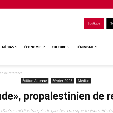
Boutique
S
MÉDIAS
ÉCONOMIE
CULTURE
FÉMINISME
en de référence
Édition Abonné
Février 2023
Médias
de», propalestinien de r
’autres médias français de gauche, a presque toujours été rés