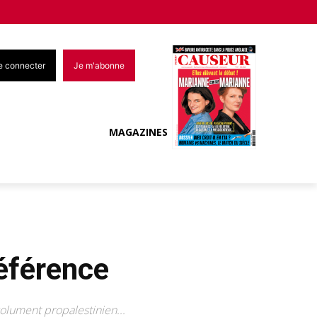
e connecter
Je m'abonne
MAGAZINES
éférence
olument propalestinien...